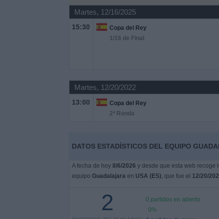
Otros
Martes, 12/16/2025
Deportes
15:30
Copa del Rey
1/16 de Final
Noticias
Widget
Martes, 12/20/2022
13:00
Copa del Rey
2ª Ronda
DATOS ESTADÍSTICOS DEL EQUIPO GUADAL
A fecha de hoy
8/6/2026
y desde que esta web recoge lo
equipo
Guadalajara
en
USA (ES)
, que fue el
12/20/20
2
0 partidos en abierto
0%