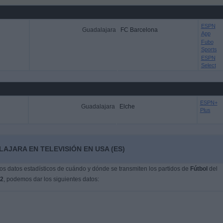
ESPN
Guadalajara
FC Barcelona
App
Fubo
Sports
ESPN
Select
ESPN+
Guadalajara
Elche
Plus
AJARA EN TELEVISIÓN EN USA (ES)
s datos estadísticos de cuándo y dónde se transmiten los partidos de
Fútbol
del
22
, podemos dar los siguientes datos: