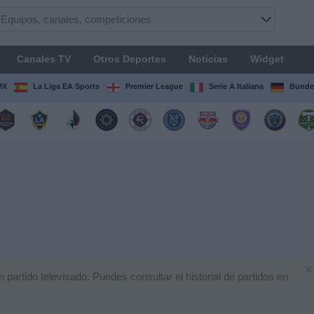
Canales TV
Otros Deportes
Noticias
Widget
MX
La Liga EA Sports
Premier League
Serie A Italiana
Bunde
×
artido televisado. Puedes consultar el historial de partidos en