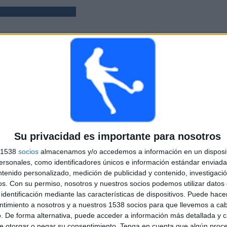
PARTIDOS
DÍAS
TOTAL
2
1324
4
CONSECUTIVOS
SIN PARTIDO
CANALES TV
DE PAGO
GRATUÍTO
Su privacidad es importante para nosotros
TOTAL
MÁXIMO
TOTAL
100%
s 1538
socios
almacenamos y/o accedemos a información en un disposit
1
1
2
sonales, como identificadores únicos e información estándar enviada 
ntenido personalizado, medición de publicidad y contenido, investigaci
COMPETICIONES
VS Elche
RIVALES
os.
Con su permiso, nosotros y nuestros socios podemos utilizar datos 
identificación mediante las características de dispositivos. Puede hacer
RANKING POR COMPETICIONES
ntimiento a nosotros y a nuestros 1538 socios para que llevemos a ca
. De forma alternativa, puede acceder a información más detallada y 
Copa del Rey
2 (100%)
e otorgar o negar su consentimiento.
Tenga en cuenta que algún proc