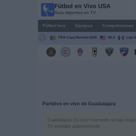
Fútbol en Vivo USA
Fútbol
Guía deportiva en TV
en
Vivo
Fútbol hoy
Equipos
Competiciones
USA
Guía
FIFA Copa Mundial 2026
MLS
Liga 
deportiva
en TV
Fútbol
hoy
Equipos
Competiciones
Partidos en vivo de
Guadalajara
Canales
Guadalajara: En este momento no hay ningún p
TV
TV emitidos anteriormente.