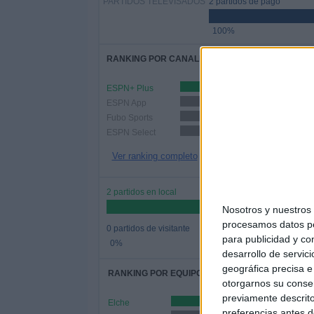
PARTIDOS TELEVISADOS
2 partidos de pago
100%
RANKING POR CANALES
ESPN+ Plus
1 (50%)
ESPN App
1 (50%)
Fubo Sports
1 (50%)
ESPN Select
1 (50%)
Ver ranking completo
2 partidos en local
Nosotros y nuestro
procesamos datos per
0 partidos de visitante
para publicidad y co
0%
desarrollo de servici
geográfica precisa e 
RANKING POR EQUIPOS
otorgarnos su conse
previamente descrito
Elche
1 (50%)
preferencias antes d