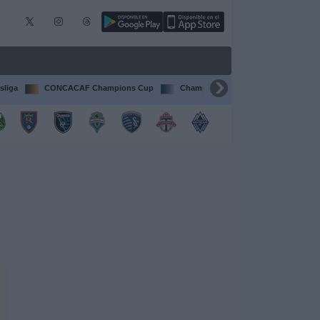
sliga
CONCACAF Champions Cup
Champions League
Francia Li