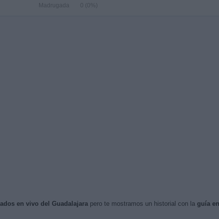
Madrugada
0 (0%)
isados en vivo del Guadalajara
pero te mostramos un historial con la
guía e