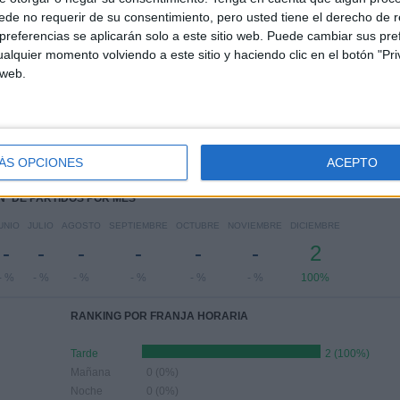
Ver ranking completo
de no requerir de su consentimiento, pero usted tiene el derecho de r
referencias se aplicarán solo a este sitio web. Puede cambiar sus pref
alquier momento volviendo a este sitio y haciendo clic en el botón "Pri
 web.
PARTIDOS POR DÍA DE LA SEMANA
COLES
JUEVES
VIERNES
SÁBADO
DOMINGO
-
-
-
-
-
 %
- %
- %
- %
- %
ÁS OPCIONES
ACEPTO
Nº DE PARTIDOS POR MES
UNIO
JULIO
AGOSTO
SEPTIEMBRE
OCTUBRE
NOVIEMBRE
DICIEMBRE
-
-
-
-
-
-
2
- %
- %
- %
- %
- %
- %
100%
RANKING POR FRANJA HORARIA
Tarde
2 (100%)
Mañana
0 (0%)
Noche
0 (0%)