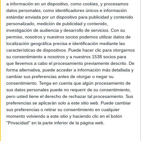
HamKam
a información en un dispositivo, como cookies, y procesamos
datos personales, como identificadores únicos e información
OneFootball
estándar enviada por un dispositivo para publicidad y contenido
personalizado, medición de publicidad y contenido,
Domingo, 11/23/2025
investigación de audiencia y desarrollo de servicios.
Con su
permiso, nosotros y nuestros socios podemos utilizar datos de
08:30
Liga noruega
localización geográfica precisa e identificación mediante las
HamKam
características de dispositivos. Puede hacer clic para otorgarnos
su consentimiento a nosotros y a nuestros 1538 socios para
Haugesund
que llevemos a cabo el procesamiento previamente descrito. De
OneFootball
forma alternativa, puede acceder a información más detallada y
cambiar sus preferencias antes de otorgar o negar su
Sábado, 11/8/2025
consentimiento.
Tenga en cuenta que algún procesamiento de
sus datos personales puede no requerir de su consentimiento,
12:00
Liga noruega
pero usted tiene el derecho de rechazar tal procesamiento. Sus
preferencias se aplicarán solo a este sitio web. Puede cambiar
Viking FK
sus preferencias o retirar su consentimiento en cualquier
HamKam
momento volviendo a este sitio y haciendo clic en el botón
OneFootball
"Privacidad" en la parte inferior de la página web.
Más días