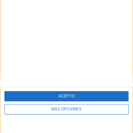
COMPETICIONES
VS Viking FK
RIVALES
RANKING POR EQUIPOS
Viking FK
8 (6.9%)
Strømsgodset IF
8 (6.9%)
Rosenborg
8 (6.9%)
Bodø/Glimt
8 (6.9%)
Sarpsborg 08
8 (6.9%)
Ver ranking completo
RANKING POR COMPETICIONES
Liga noruega
116 (100%)
ACEPTO
Ver ranking completo
MÁS OPCIONES
Nº DE PARTIDOS POR DÍA DE LA SEMANA
LUNES
MARTES
MIÉRCOLES
JUEVES
VIERNES