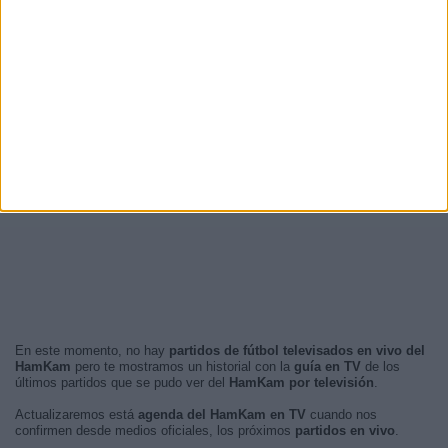
En este momento, no hay
partidos de fútbol televisados en vivo del
HamKam
pero te mostramos un historial con la
guía en TV
de los
últimos partidos que se pudo ver del
HamKam por televisión
.
Actualizaremos está
agenda del HamKam en TV
cuando nos
confirmen desde medios oficiales, los próximos
partidos en vivo
.