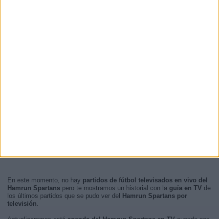
En este momento, no hay
partidos de fútbol televisados en vivo del
Hamrun Spartans
pero te mostramos un historial con la
guía en TV
de
los últimos partidos que se pudo ver del
Hamrun Spartans por
televisión
.