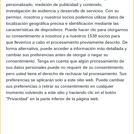
Hamrun Spartans
personalizado, medición de publicidad y contenido,
NSÍ Runavík
investigación de audiencia y desarrollo de servicios.
Con su
OneFootball PPV
permiso, nosotros y nuestros socios podemos utilizar datos de
localización geográfica precisa e identificación mediante las
características de dispositivos. Puede hacer clic para otorgarnos
DATOS ESTADÍSTICOS DEL EQUIPO HAMRUN SPARTANS
su consentimiento a nosotros y a nuestros 1538 socios para
EN TELEVISIÓN EN USA (ES)
que llevemos a cabo el procesamiento previamente descrito. De
forma alternativa, puede acceder a información más detallada y
A fecha de hoy
8/7/2026
y desde que esta web recoge los datos
cambiar sus preferencias antes de otorgar o negar su
estadísticos de cuándo y dónde se transmiten los partidos de
Fútbol
del
consentimiento.
Tenga en cuenta que algún procesamiento de
equipo
Hamrun Spartans
en
USA (ES)
, que fue el
7/11/2023
, podemos
sus datos personales puede no requerir de su consentimiento,
dar los siguientes datos:
pero usted tiene el derecho de rechazar tal procesamiento. Sus
preferencias se aplicarán solo a este sitio web. Puede cambiar
9
sus preferencias o retirar su consentimiento en cualquier
momento volviendo a este sitio y haciendo clic en el botón
"Privacidad" en la parte inferior de la página web.
PARTIDOS TELEVISADOS
0 partidos en abierto
0%
9 partidos de pago
100%