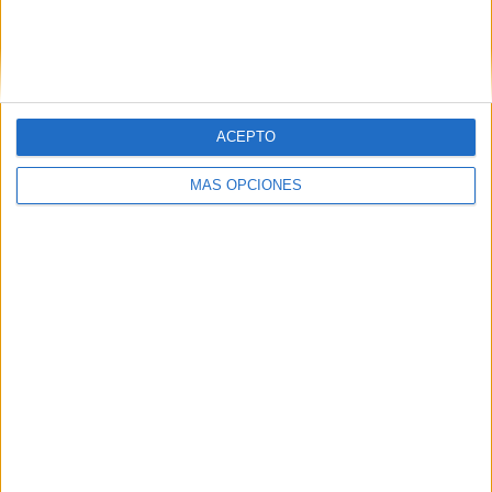
LUNES
MARTES
MIÉRCOLES
JUEVES
VIERNES
-
2
-
7
-
- %
22.22%
- %
77.78%
- %
SÁBADO
DOMINGO
-
-
ACEPTO
- %
- %
MÁS OPCIONES
Nº DE PARTIDOS POR MES
ENERO
FEBRERO
MARZO
ABRIL
MAYO
JUNIO
JULIO
AGOSTO
-
-
-
-
-
-
3
-
- %
- %
- %
- %
- %
- %
33.33%
- %
SEPTIEMBRE
OCTUBRE
NOVIEMBRE
DICIEMBRE
-
2
2
2
- %
22.22%
22.22%
22.22%
RANKING POR HORAS