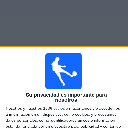
Otros
Deportes
Noticias
Widget
Partidos en vivo de
Hamrun Spartans
×
Hamrun Spartans: En este momento no hay ningún
partido televisado. Puedes consultar el historial de
partidos en TV emitidos anteriormente.
Su privacidad es importante para
nosotros
Jueves, 7/16/2026
Nosotros y nuestros 1538
socios
almacenamos y/o accedemos
13:30
Conference League
a información en un dispositivo, como cookies, y procesamos
1ª Ronda Clasificación
datos personales, como identificadores únicos e información
estándar enviada por un dispositivo para publicidad y contenido