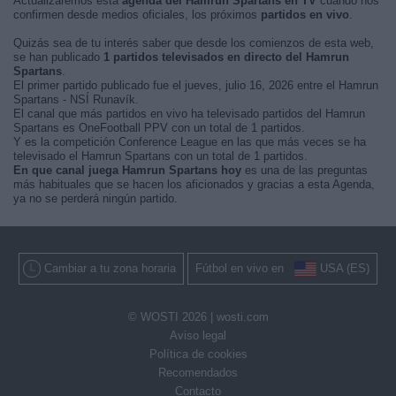
Actualizaremos está
agenda del Hamrun Spartans en TV
cuando nos
confirmen desde medios oficiales, los próximos
partidos en vivo
.
Quizás sea de tu interés saber que desde los comienzos de esta web,
se han publicado
1 partidos televisados en directo del Hamrun
Spartans
.
El primer partido publicado fue el jueves, julio 16, 2026 entre el Hamrun
Spartans - NSÍ Runavík.
El canal que más partidos en vivo ha televisado partidos del Hamrun
Spartans es OneFootball PPV con un total de 1 partidos.
Y es la competición Conference League en las que más veces se ha
televisado el Hamrun Spartans con un total de 1 partidos.
En que canal juega Hamrun Spartans hoy
es una de las preguntas
más habituales que se hacen los aficionados y gracias a esta Agenda,
ya no se perderá ningún partido.
Cambiar a tu zona horaria
Fútbol en vivo en
USA (ES)
© WOSTI 2026 |
wosti.com
Aviso legal
Política de cookies
Recomendados
Contacto