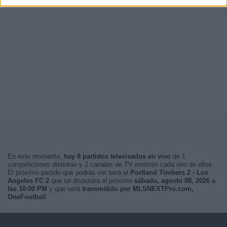
En este momento,
hay 8 partidos televisados en vivo
de 1
competiciones distintas y 2 canales de TV emitirán cada uno de ellos.
El próximo partido que podrás ver será el
Portland Timbers 2 - Los
Angeles FC 2
que se disputará el próximo
sábado, agosto 08, 2026 a
las 10:00 PM
y que será
transmitido por MLSNEXTPro.com,
OneFootball
.