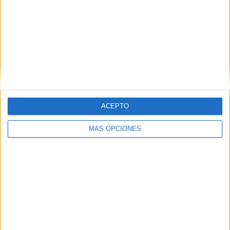
Real Monarchs
3 (13.64%)
Vancouver Whitecaps 2
2 (9.09%)
The Town FC
2 (9.09%)
Tacoma Defiance
2 (9.09%)
St. Louis City SC 2
2 (9.09%)
Ver ranking completo
RANKING POR COMPETICIONES
ACEPTO
MLS Next Pro
20 (90.91%)
MÁS OPCIONES
US Open Cup
2 (9.09%)
Ver ranking completo
Nº DE PARTIDOS POR DÍA DE LA SEMANA
LUNES
MARTES
MIÉRCOLES
JUEVES
VIERNES
-
1
3
-
1