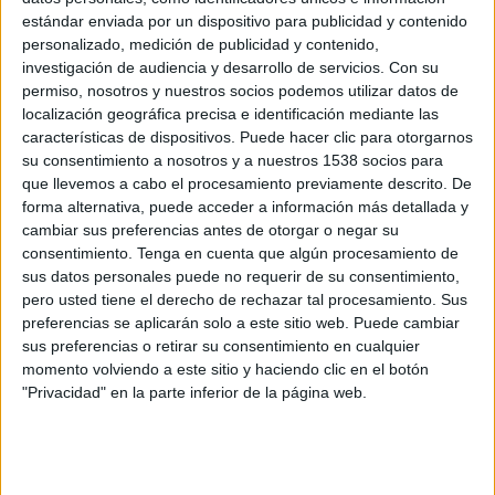
22:00
MLS Next Pro
estándar enviada por un dispositivo para publicidad y contenido
personalizado, medición de publicidad y contenido,
Los Angeles FC 2
investigación de audiencia y desarrollo de servicios.
Con su
Tacoma Defiance
permiso, nosotros y nuestros socios podemos utilizar datos de
localización geográfica precisa e identificación mediante las
OneFootball
MLSNEXTPro.com
características de dispositivos. Puede hacer clic para otorgarnos
su consentimiento a nosotros y a nuestros 1538 socios para
Jueves, 8/20/2026
que llevemos a cabo el procesamiento previamente descrito. De
forma alternativa, puede acceder a información más detallada y
22:00
MLS Next Pro
cambiar sus preferencias antes de otorgar o negar su
consentimiento.
Tenga en cuenta que algún procesamiento de
Los Angeles FC 2
sus datos personales puede no requerir de su consentimiento,
Sporting KC II
pero usted tiene el derecho de rechazar tal procesamiento. Sus
OneFootball
MLSNEXTPro.com
preferencias se aplicarán solo a este sitio web. Puede cambiar
sus preferencias o retirar su consentimiento en cualquier
momento volviendo a este sitio y haciendo clic en el botón
Más días
"Privacidad" en la parte inferior de la página web.
DATOS ESTADÍSTICOS DEL EQUIPO LOS ANGELES FC 2
EN TELEVISIÓN EN USA (ES)