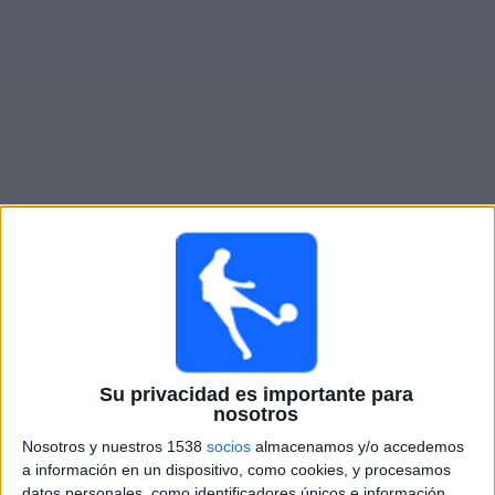
Otros
Deportes
Noticias
Widget
Partidos en vivo de
Los Angeles FC 2
Partidos de hoy sábado, 8/8/2026
16:00
MLS Next Pro
Portland Timbers 2
Los Angeles FC 2
Su privacidad es importante para
nosotros
MLSNEXTPro.com
OneFootball
Nosotros y nuestros 1538
socios
almacenamos y/o accedemos
a información en un dispositivo, como cookies, y procesamos
Domingo, 8/16/2026
datos personales, como identificadores únicos e información