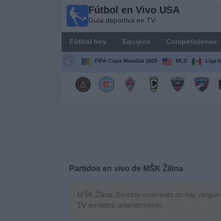
Fútbol en Vivo USA
Fútbol
Guía deportiva en TV
en
Vivo
Fútbol hoy
Equipos
Competiciones
USA
Guía
FIFA Copa Mundial 2026
MLS
Liga 
deportiva
en TV
Fútbol
hoy
Equipos
Competiciones
Partidos en vivo de
MŠK Žilina
Canales
MŠK Žilina: En este momento no hay ningún pa
TV
TV emitidos anteriormente.