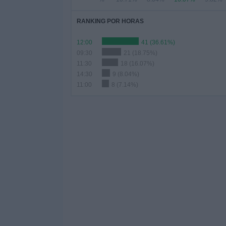
RANKING POR HORAS
12:00
41 (36.61%)
09:30
21 (18.75%)
11:30
18 (16.07%)
14:30
9 (8.04%)
11:00
8 (7.14%)