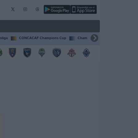
sliga
CONCACAF Champions Cup
Champions League
Francia Li