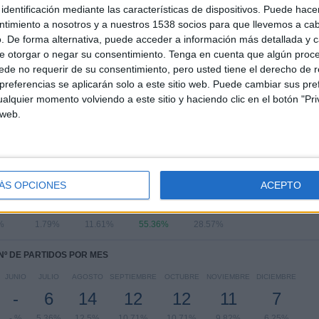
identificación mediante las características de dispositivos. Puede hacer
RANKING POR COMPETICIONES
ntimiento a nosotros y a nuestros 1538 socios para que llevemos a ca
. De forma alternativa, puede acceder a información más detallada y 
Superliga de Eslovaquia
110 (98.21%)
e otorgar o negar su consentimiento.
Tenga en cuenta que algún proc
Europa League
2 (1.79%)
de no requerir de su consentimiento, pero usted tiene el derecho de r
Ver ranking completo
referencias se aplicarán solo a este sitio web. Puede cambiar sus pref
alquier momento volviendo a este sitio y haciendo clic en el botón "Pri
 web.
PARTIDOS POR DÍA DE LA SEMANA
LES
JUEVES
VIERNES
SÁBADO
DOMINGO
ÁS OPCIONES
ACEPTO
2
13
62
32
%
1.79%
11.61%
55.36%
28.57%
Nº DE PARTIDOS POR MES
JUNIO
JULIO
AGOSTO
SEPTIEMBRE
OCTUBRE
NOVIEMBRE
DICIEMBRE
-
6
14
12
12
11
7
- %
5.36%
12.5%
10.71%
10.71%
9.82%
6.25%