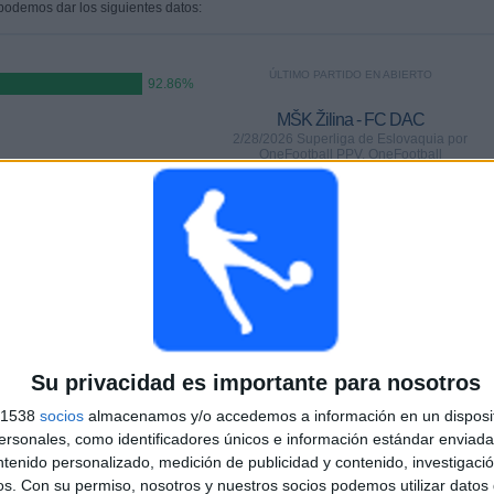
 podemos dar los siguientes datos:
ÚLTIMO PARTIDO EN ABIERTO
92.86%
MŠK Žilina - FC DAC
2/28/2026 Superliga de Eslovaquia por
OneFootball PPV, OneFootball
PARTIDOS
DÍAS
TOTAL
8
160
2
CONSECUTIVOS
SIN PARTIDO
CANALES TV
DE PAGO
GRATUÍTO
Su privacidad es importante para nosotros
TOTAL
MÁXIMO
TOTAL
2
16
15
s 1538
socios
almacenamos y/o accedemos a información en un disposit
sonales, como identificadores únicos e información estándar enviada 
COMPETICIONES
VS Slovan
RIVALES
ntenido personalizado, medición de publicidad y contenido, investigaci
Bratislava
os.
Con su permiso, nosotros y nuestros socios podemos utilizar datos 