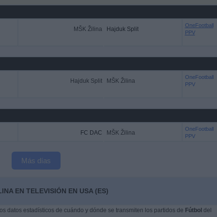
OneFootball
MŠK Žilina
Hajduk Split
PPV
OneFootball
Hajduk Split
MŠK Žilina
PPV
OneFootball
FC DAC
MŠK Žilina
PPV
Más días
INA EN TELEVISIÓN EN USA (ES)
s datos estadísticos de cuándo y dónde se transmiten los partidos de
Fútbol
del