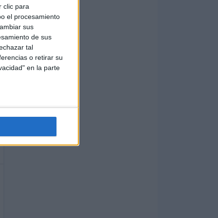
 clic para
bo el procesamiento
cambiar sus
esamiento de sus
echazar tal
erencias o retirar su
vacidad" en la parte