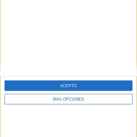
TOTAL
MÁXIMO
TOTAL
4
20
39
COMPETICIONES
VS Orlando City
RIVALES
RANKING POR EQUIPOS
Orlando City
20 (7.94%)
Inter Miami CF
20 (7.94%)
Atlanta United
15 (5.95%)
New England Revolution
13 (5.16%)
DC United
13 (5.16%)
Ver ranking completo
ACEPTO
RANKING POR COMPETICIONES
MÁS OPCIONES
MLS
221 (87.7%)
CONCACAF Champions Cup
12 (4.76%)
Leagues Cup
11 (4.37%)
US Open Cup
8 (3.17%)