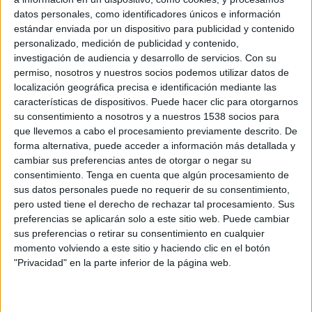
20:00
Leagues Cup
datos personales, como identificadores únicos e información
estándar enviada por un dispositivo para publicidad y contenido
Monterrey
personalizado, medición de publicidad y contenido,
Nashville SC
investigación de audiencia y desarrollo de servicios.
Con su
permiso, nosotros y nuestros socios podemos utilizar datos de
Apple TV+ Plus
FOX
TUDN
Apple TV
localización geográfica precisa e identificación mediante las
Fubo Sports
Imagen Televisión
FOX Sports 1
características de dispositivos. Puede hacer clic para otorgarnos
Univision
UniMás
su consentimiento a nosotros y a nuestros 1538 socios para
que llevemos a cabo el procesamiento previamente descrito. De
Sábado, 8/15/2026
forma alternativa, puede acceder a información más detallada y
cambiar sus preferencias antes de otorgar o negar su
20:30
MLS
consentimiento.
Tenga en cuenta que algún procesamiento de
sus datos personales puede no requerir de su consentimiento,
Nashville SC
pero usted tiene el derecho de rechazar tal procesamiento. Sus
Inter Miami CF
preferencias se aplicarán solo a este sitio web. Puede cambiar
sus preferencias o retirar su consentimiento en cualquier
momento volviendo a este sitio y haciendo clic en el botón
"Privacidad" en la parte inferior de la página web.
Apple TV
Apple TV+ Plus
Más días