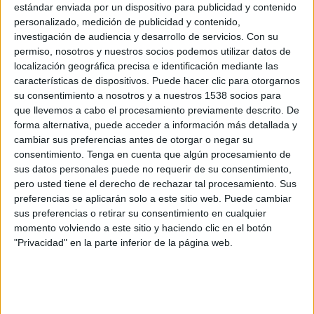
Liverpool Femenino
estándar enviada por un dispositivo para publicidad y contenido
personalizado, medición de publicidad y contenido,
ESPN+ Plus
investigación de audiencia y desarrollo de servicios.
Con su
permiso, nosotros y nuestros socios podemos utilizar datos de
Domingo, 1/12/2025
localización geográfica precisa e identificación mediante las
características de dispositivos. Puede hacer clic para otorgarnos
09:00
Women's FA Cup
su consentimiento a nosotros y a nuestros 1538 socios para
London Bees
que llevemos a cabo el procesamiento previamente descrito. De
forma alternativa, puede acceder a información más detallada y
Rugby Borough Women
cambiar sus preferencias antes de otorgar o negar su
The FA Player
consentimiento.
Tenga en cuenta que algún procesamiento de
sus datos personales puede no requerir de su consentimiento,
pero usted tiene el derecho de rechazar tal procesamiento. Sus
DATOS ESTADÍSTICOS DEL EQUIPO RUGBY BOROUGH
preferencias se aplicarán solo a este sitio web. Puede cambiar
WOMEN EN TELEVISIÓN EN USA (ES)
sus preferencias o retirar su consentimiento en cualquier
momento volviendo a este sitio y haciendo clic en el botón
A fecha de hoy
8/8/2026
y desde que esta web recoge los datos
"Privacidad" en la parte inferior de la página web.
estadísticos de cuándo y dónde se transmiten los partidos de
Fútbol
del
equipo
Rugby Borough Women
en
USA (ES)
, que fue el
1/12/2025
,
podemos dar los siguientes datos: