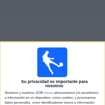
Otros
Deportes
Noticias
Widget
Partidos en vivo de
Rugby Borough Women
×
Rugby Borough Women: En este momento no hay
ningún partido televisado. Puedes consultar el historial
de partidos en TV emitidos anteriormente.
Su privacidad es importante para
Domingo, 2/9/2025
nosotros
07:30
Women's FA Cup
Nosotros y nuestros 1538
socios
almacenamos y/o accedemos
a información en un dispositivo, como cookies, y procesamos
Rugby Borough Women
datos personales, como identificadores únicos e información