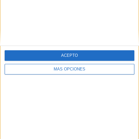
Women's FA Cup
2 (100%)
Ver ranking completo
Nº DE PARTIDOS POR DÍA DE LA SEMANA
LUNES
MARTES
MIÉRCOLES
JUEVES
VIERNES
ACEPTO
-
-
-
-
-
- %
- %
- %
- %
- %
MÁS OPCIONES
SÁBADO
DOMINGO
-
2
- %
100%
Nº DE PARTIDOS POR MES
ENERO
FEBRERO
MARZO
ABRIL
MAYO
JUNIO
JULIO
AGOSTO
1
1
-
-
-
-
-
-
50%
50%
- %
- %
- %
- %
- %
- %