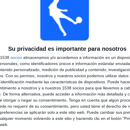
TOTAL
MÁXIMO
TOTAL
5
15
54
COMPETICIONES
VS Juventus
RIVALES
RANKING POR COMPETICIONES
Su privacidad es importante para nosotros
Serie A Italiana
239 (76.36%)
s 1538
socios
almacenamos y/o accedemos a información en un disposit
Serie B Italiana
63 (20.13%)
sonales, como identificadores únicos e información estándar enviada 
Coppa Italia
9 (2.88%)
ntenido personalizado, medición de publicidad y contenido, investigaci
Trofeo Joan Gamper
1 (0.32%)
os.
Con su permiso, nosotros y nuestros socios podemos utilizar datos 
Amistoso
1 (0.32%)
identificación mediante las características de dispositivos. Puede hacer
ntimiento a nosotros y a nuestros 1538 socios para que llevemos a ca
Ver ranking completo
. De forma alternativa, puede acceder a información más detallada y 
e otorgar o negar su consentimiento.
Tenga en cuenta que algún proc
PARTIDOS POR DÍA DE LA SEMANA
de no requerir de su consentimiento, pero usted tiene el derecho de r
referencias se aplicarán solo a este sitio web. Puede cambiar sus pref
OLES
JUEVES
VIERNES
SÁBADO
DOMINGO
alquier momento volviendo a este sitio y haciendo clic en el botón "Pri
7
8
13
88
133
 web.