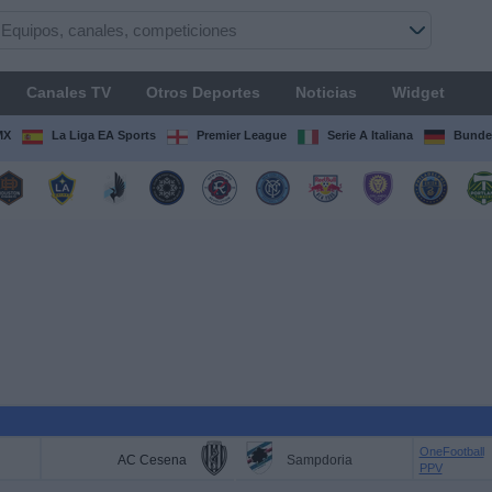
Canales TV
Otros Deportes
Noticias
Widget
MX
La Liga EA Sports
Premier League
Serie A Italiana
Bunde
OneFootball
AC Cesena
Sampdoria
PPV