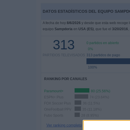
Otros
Deportes
DATOS ESTADÍSTICOS DEL EQUIPO SAMPDOR
A fecha de hoy
8/6/2026
y desde que esta web recoge lo
Noticias
equipo
Sampdoria
en
USA (ES)
, que fue el
3/20/2016
,
313
Widget
0 partidos en abierto
0%
PARTIDOS TELEVISADOS
313 partidos de pago
100%
RANKING POR CANALES
Paramount+
80 (25.56%)
ESPN+ Plus
74 (23.64%)
FOX Soccer Plus
36 (11.5%)
OneFootball PPV
35 (11.18%)
Fubo Sports
28 (8.95%)
Ver ranking completo