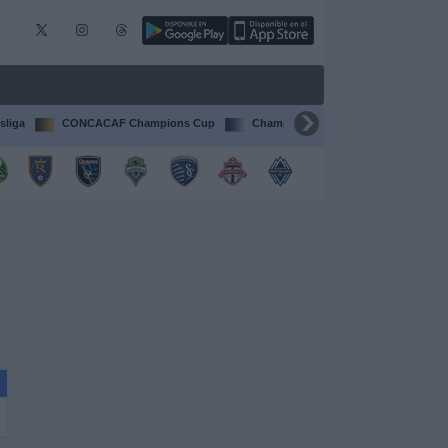
sliga
CONCACAF Champions Cup
Champions League
Francia Li