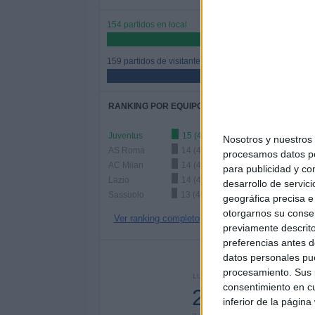
154 partidos en local
49.2%
159 partidos de visitante
50.8%
RANKING POR EQUIPOS
Juventus
15 (4.79%)
Nosotros y nuestro
AS Roma
14 (4.47%)
procesamos datos per
AC Milan
14 (4.47%)
para publicidad y co
Lazio
14 (4.47%)
desarrollo de servici
Sassuolo
13 (4.15%)
geográfica precisa e 
otorgarnos su conse
Ver ranking completo
previamente descrito
preferencias antes d
Nº DE 
datos personales pue
procesamiento. Sus p
LUNES
MARTES
MIÉRC
consentimiento en cu
24
10
3
inferior de la página