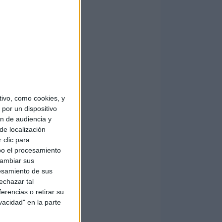
ivo, como cookies, y
por un dispositivo
ón de audiencia y
de localización
 clic para
bo el procesamiento
cambiar sus
esamiento de sus
echazar tal
erencias o retirar su
vacidad" en la parte