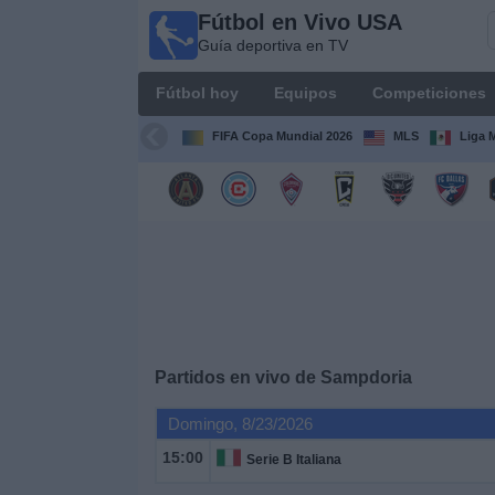
Fútbol en Vivo USA
Fútbol
Guía deportiva en TV
en
Vivo
Fútbol hoy
Equipos
Competiciones
USA
Guía
FIFA Copa Mundial 2026
MLS
Liga 
deportiva
en TV
Fútbol
hoy
Equipos
Competiciones
Partidos en vivo de
Sampdoria
Domingo, 8/23/2026
Canales
TV
15:00
Serie B Italiana