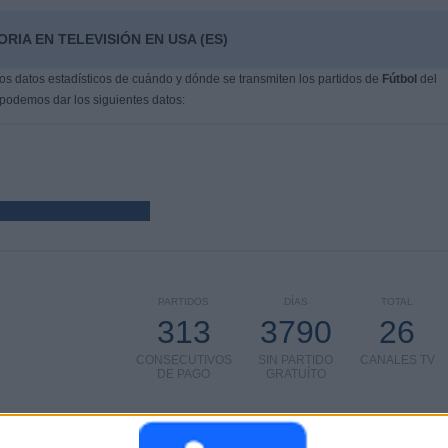
IA EN TELEVISIÓN EN USA (ES)
s datos estadísticos de cuándo y dónde se transmiten los partidos de
Fútbol
del
 podemos dar los siguientes datos:
PARTIDOS
DÍAS
TOTAL
313
3790
26
CONSECUTIVOS
SIN PARTIDO
CANALES TV
DE PAGO
GRATUÍTO