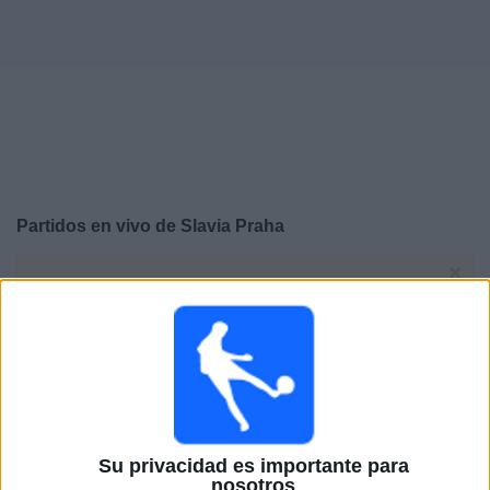
Otros
Deportes
Noticias
Widget
Partidos en vivo de
Slavia Praha
×
Slavia Praha: En este momento no hay ningún partido
televisado. Puedes consultar el historial de partidos en
TV emitidos anteriormente.
Miércoles, 1/28/2026
15:00
Champions League
Fase Liga
Su privacidad es importante para
nosotros