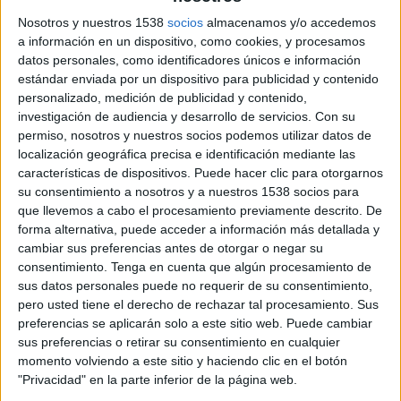
Pafos FC
Nosotros y nuestros 1538
socios
almacenamos y/o accedemos
Slavia Praha
a información en un dispositivo, como cookies, y procesamos
Paramount+ (Watch it live)
ViX Premium
datos personales, como identificadores únicos e información
estándar enviada por un dispositivo para publicidad y contenido
Miércoles, 1/21/2026
personalizado, medición de publicidad y contenido,
investigación de audiencia y desarrollo de servicios.
Con su
15:00
Champions League
permiso, nosotros y nuestros socios podemos utilizar datos de
Fase Liga
localización geográfica precisa e identificación mediante las
características de dispositivos. Puede hacer clic para otorgarnos
Slavia Praha
su consentimiento a nosotros y a nuestros 1538 socios para
FC Barcelona
que llevemos a cabo el procesamiento previamente descrito. De
DAZN (Watch it live)
Paramount+ (Watch it live)
forma alternativa, puede acceder a información más detallada y
cambiar sus preferencias antes de otorgar o negar su
consentimiento.
Tenga en cuenta que algún procesamiento de
Martes, 12/9/2025
sus datos personales puede no requerir de su consentimiento,
15:00
Champions League
pero usted tiene el derecho de rechazar tal procesamiento. Sus
Fase Liga
preferencias se aplicarán solo a este sitio web. Puede cambiar
sus preferencias o retirar su consentimiento en cualquier
Tottenham
momento volviendo a este sitio y haciendo clic en el botón
Slavia Praha
"Privacidad" en la parte inferior de la página web.
Paramount+ (Watch it live)
ViX Premium