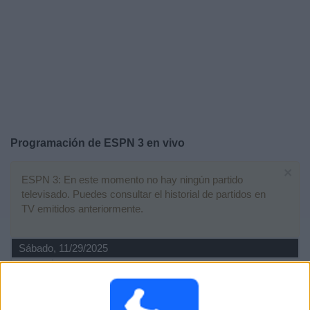
Otros
Deportes
Noticias
Widget
Programación de
ESPN 3
en vivo
×
ESPN 3: En este momento no hay ningún partido
televisado. Puedes consultar el historial de partidos en
TV emitidos anteriormente.
Sábado, 11/29/2025
08:00
3. Liga
Duisburg