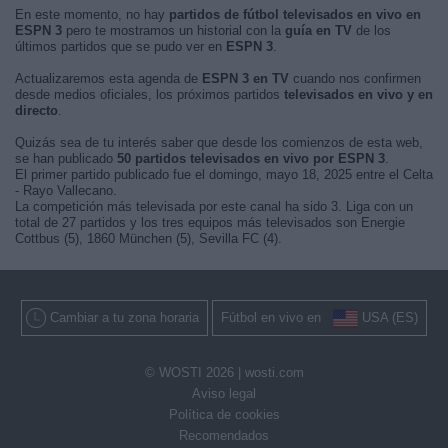
En este momento, no hay
partidos de fútbol televisados en vivo en
ESPN 3
pero te mostramos un historial con la
guía en TV
de los
últimos partidos que se pudo ver en
ESPN 3
.
Actualizaremos esta agenda de
ESPN 3 en TV
cuando nos confirmen
desde medios oficiales, los próximos partidos
televisados en vivo y en
directo
.
Quizás sea de tu interés saber que desde los comienzos de esta web,
se han publicado
50 partidos televisados en vivo por ESPN 3
.
El primer partido publicado fue el domingo, mayo 18, 2025 entre el Celta
- Rayo Vallecano.
La competición más televisada por este canal ha sido 3. Liga con un
total de 27 partidos y los tres equipos más televisados son Energie
Cottbus (5), 1860 München (5), Sevilla FC (4).
Cambiar a tu zona horaria
Fútbol en vivo en
USA (ES)
© WOSTI 2026 |
wosti.com
Aviso legal
Política de cookies
Recomendados