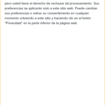
Hansa Rostock
pero usted tiene el derecho de rechazar tal procesamiento. Sus
Schweinfurt
preferencias se aplicarán solo a este sitio web. Puede cambiar
sus preferencias o retirar su consentimiento en cualquier
ESPN App
ESPN 3
momento volviendo a este sitio y haciendo clic en el botón
10:30
3. Liga
"Privacidad" en la parte inferior de la página web.
VfL Osnabrück
Ingolstadt 04
ESPN App
ESPN 3