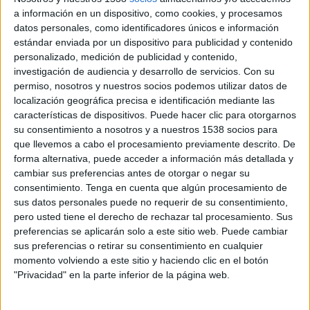
Al Khalidiya FC
a información en un dispositivo, como cookies, y procesamos
OneFootball
datos personales, como identificadores únicos e información
estándar enviada por un dispositivo para publicidad y contenido
personalizado, medición de publicidad y contenido,
Miércoles, 11/5/2025
investigación de audiencia y desarrollo de servicios.
Con su
11:00
AFC Champions League Two
permiso, nosotros y nuestros socios podemos utilizar datos de
localización geográfica precisa e identificación mediante las
Al Khalidiya FC
características de dispositivos. Puede hacer clic para otorgarnos
FC Andijon
su consentimiento a nosotros y a nuestros 1538 socios para
que llevemos a cabo el procesamiento previamente descrito. De
OneFootball
Football Australia YouTube
forma alternativa, puede acceder a información más detallada y
cambiar sus preferencias antes de otorgar o negar su
Miércoles, 10/29/2025
consentimiento.
Tenga en cuenta que algún procesamiento de
11:00
sus datos personales puede no requerir de su consentimiento,
AFC Champions League Two
pero usted tiene el derecho de rechazar tal procesamiento. Sus
Al Khalidiya FC
preferencias se aplicarán solo a este sitio web. Puede cambiar
sus preferencias o retirar su consentimiento en cualquier
Al Ahli SC
momento volviendo a este sitio y haciendo clic en el botón
OneFootball
"Privacidad" en la parte inferior de la página web.
Más días