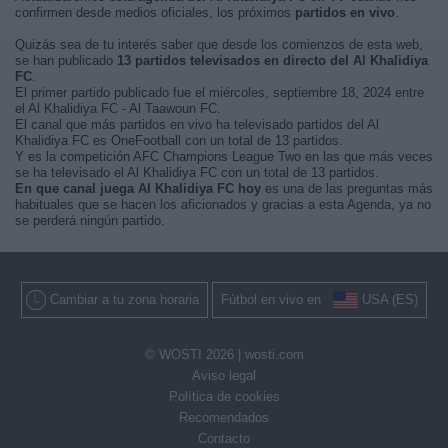
confirmen desde medios oficiales, los próximos
partidos en vivo
.
Quizás sea de tu interés saber que desde los comienzos de esta web,
se han publicado
13 partidos televisados en directo del Al Khalidiya
FC
.
El primer partido publicado fue el miércoles, septiembre 18, 2024 entre
el Al Khalidiya FC - Al Taawoun FC.
El canal que más partidos en vivo ha televisado partidos del Al
Khalidiya FC es OneFootball con un total de 13 partidos.
Y es la competición AFC Champions League Two en las que más veces
se ha televisado el Al Khalidiya FC con un total de 13 partidos.
En que canal juega Al Khalidiya FC hoy
es una de las preguntas más
habituales que se hacen los aficionados y gracias a esta Agenda, ya no
se perderá ningún partido.
Cambiar a tu zona horaria
Fútbol en vivo en
USA (ES)
© WOSTI 2026 |
wosti.com
Aviso legal
Política de cookies
Recomendados
Contacto