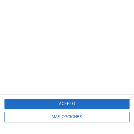
COMPETICIONES
VS Altyn Asyr
RIVALES
FK
RANKING POR EQUIPOS
Altyn Asyr FK
2 (15.38%)
Al Quwa Al Jawiya
2 (15.38%)
Al Taawoun FC
2 (15.38%)
Tractor SC
2 (15.38%)
FC Andijon
2 (15.38%)
Ver ranking completo
RANKING POR COMPETICIONES
AFC Champions League Two
13 (100%)
ACEPTO
Ver ranking completo
MÁS OPCIONES
Nº DE PARTIDOS POR DÍA DE LA SEMANA