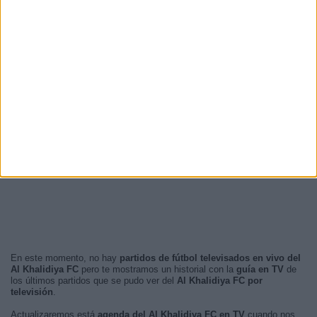
En este momento, no hay
partidos de fútbol televisados en vivo del
Al Khalidiya FC
pero te mostramos un historial con la
guía en TV
de
los últimos partidos que se pudo ver del
Al Khalidiya FC por
televisión
.
Actualizaremos está
agenda del Al Khalidiya FC en TV
cuando nos