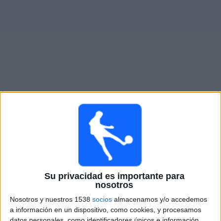
Otros
Deportes
Noticias
Widget
Partidos en vivo de
FK Arkadag
×
FK Arkadag: En este momento no hay ningún partido
televisado. Puedes consultar el historial de partidos en
TV emitidos anteriormente.
Su privacidad es importante para
Miércoles, 2/18/2026
nosotros
13:15
AFC Champions League Two
Nosotros y nuestros 1538
socios
almacenamos y/o accedemos
a información en un dispositivo, como cookies, y procesamos
Al Nassr
datos personales, como identificadores únicos e información