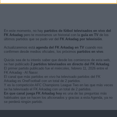
En este momento, no hay
partidos de fútbol televisados en vivo del
FK Arkadag
pero te mostramos un historial con la
guía en TV
de los
últimos partidos que se pudo ver del
FK Arkadag por televisión
.
Actualizaremos está
agenda del FK Arkadag en TV
cuando nos
confirmen desde medios oficiales, los próximos
partidos en vivo
.
Quizás sea de tu interés saber que desde los comienzos de esta web,
se han publicado
2 partidos televisados en directo del FK Arkadag
.
El primer partido publicado fue el miércoles, febrero 11, 2026 entre el
FK Arkadag - Al Nassr.
El canal que más partidos en vivo ha televisado partidos del FK
Arkadag es OneFootball con un total de 2 partidos.
Y es la competición AFC Champions League Two en las que más veces
se ha televisado el FK Arkadag con un total de 2 partidos.
En que canal juega FK Arkadag hoy
es una de las preguntas más
habituales que se hacen los aficionados y gracias a esta Agenda, ya no
se perderá ningún partido.