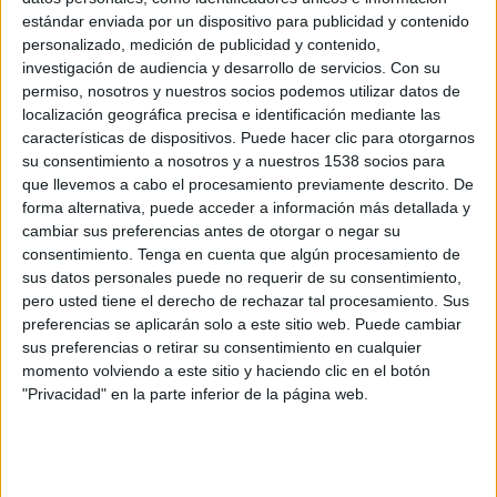
FK Arkadag
estándar enviada por un dispositivo para publicidad y contenido
OneFootball
personalizado, medición de publicidad y contenido,
investigación de audiencia y desarrollo de servicios.
Con su
permiso, nosotros y nuestros socios podemos utilizar datos de
Miércoles, 2/11/2026
localización geográfica precisa e identificación mediante las
08:45
AFC Champions League Two
características de dispositivos. Puede hacer clic para otorgarnos
su consentimiento a nosotros y a nuestros 1538 socios para
FK Arkadag
que llevemos a cabo el procesamiento previamente descrito. De
Al Nassr
forma alternativa, puede acceder a información más detallada y
cambiar sus preferencias antes de otorgar o negar su
OneFootball
consentimiento.
Tenga en cuenta que algún procesamiento de
sus datos personales puede no requerir de su consentimiento,
pero usted tiene el derecho de rechazar tal procesamiento. Sus
DATOS ESTADÍSTICOS DEL EQUIPO FK ARKADAG EN
preferencias se aplicarán solo a este sitio web. Puede cambiar
TELEVISIÓN EN USA (ES)
sus preferencias o retirar su consentimiento en cualquier
momento volviendo a este sitio y haciendo clic en el botón
A fecha de hoy
8/8/2026
y desde que esta web recoge los datos
"Privacidad" en la parte inferior de la página web.
estadísticos de cuándo y dónde se transmiten los partidos de
Fútbol
del
equipo
FK Arkadag
en
USA (ES)
, que fue el
10/1/2025
, podemos dar los
siguientes datos: