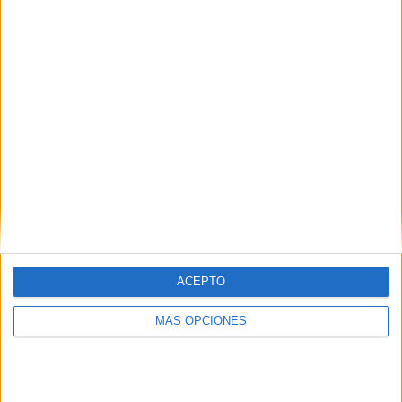
COMPETICIONES
VS Al Khalidiya
RIVALES
FC
RANKING POR EQUIPOS
Al Khalidiya FC
2 (40%)
Al Ahli SC
2 (40%)
FK Arkadag
1 (20%)
Ver ranking completo
RANKING POR COMPETICIONES
AFC Champions League Two
5 (100%)
Ver ranking completo
ACEPTO
MÁS OPCIONES
Nº DE PARTIDOS POR DÍA DE LA SEMANA
LUNES
MARTES
MIÉRCOLES
JUEVES
VIERNES
-
-
5
-
-