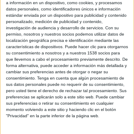
a información en un dispositivo, como cookies, y procesamos
FC Andijon
datos personales, como identificadores únicos e información
OneFootball
estándar enviada por un dispositivo para publicidad y contenido
personalizado, medición de publicidad y contenido,
Miércoles, 11/26/2025
investigación de audiencia y desarrollo de servicios.
Con su
permiso, nosotros y nuestros socios podemos utilizar datos de
08:45
AFC Champions League Two
localización geográfica precisa e identificación mediante las
características de dispositivos. Puede hacer clic para otorgarnos
FC Andijon
su consentimiento a nosotros y a nuestros 1538 socios para
FK Arkadag
que llevemos a cabo el procesamiento previamente descrito. De
OneFootball
forma alternativa, puede acceder a información más detallada y
cambiar sus preferencias antes de otorgar o negar su
Miércoles, 11/5/2025
consentimiento.
Tenga en cuenta que algún procesamiento de
sus datos personales puede no requerir de su consentimiento,
11:00
AFC Champions League Two
pero usted tiene el derecho de rechazar tal procesamiento. Sus
preferencias se aplicarán solo a este sitio web. Puede cambiar
Al Khalidiya FC
sus preferencias o retirar su consentimiento en cualquier
FC Andijon
momento volviendo a este sitio y haciendo clic en el botón
OneFootball
Football Australia YouTube
"Privacidad" en la parte inferior de la página web.
Más días