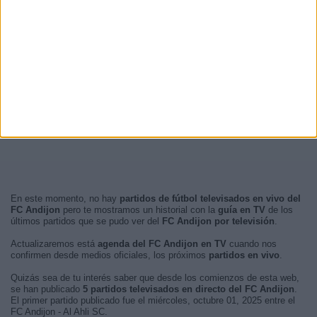
En este momento, no hay
partidos de fútbol televisados en vivo del
FC Andijon
pero te mostramos un historial con la
guía en TV
de los
últimos partidos que se pudo ver del
FC Andijon por televisión
.
Actualizaremos está
agenda del FC Andijon en TV
cuando nos
confirmen desde medios oficiales, los próximos
partidos en vivo
.
Quizás sea de tu interés saber que desde los comienzos de esta web,
se han publicado
5 partidos televisados en directo del FC Andijon
.
El primer partido publicado fue el miércoles, octubre 01, 2025 entre el
FC Andijon - Al Ahli SC.