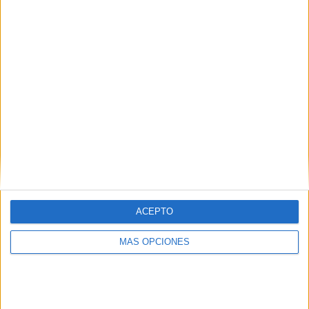
57.75%
TOTAL
MÁXIMO
TOTAL
4
4
53
COMPETICIONES
VS Nueva
RIVALES
Chicago
RANKING POR EQUIPOS
Nueva Chicago
4 (5.63%)
Sarmiento
3 (4.23%)
Chacarita Juniors
3 (4.23%)
Ferro Carril Oeste
2 (2.82%)
CA Atlanta
2 (2.82%)
ACEPTO
Ver ranking completo
MÁS OPCIONES
RANKING POR COMPETICIONES
Primera Nacional Argentina
36 (50.7%)
Primera B Argentina
28 (39.44%)