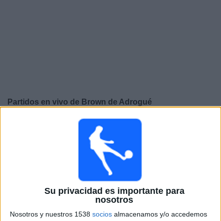
Otros
Deportes
Noticias
Widget
Partidos en vivo de
Brown de Adrogué
Partidos de hoy sábado, 8/8/2026
14:00
Primera B Argentina
Brown de Adrogué
Su privacidad es importante para
Excursionistas
nosotros
LPF Play
Nosotros y nuestros 1538
socios
almacenamos y/o accedemos