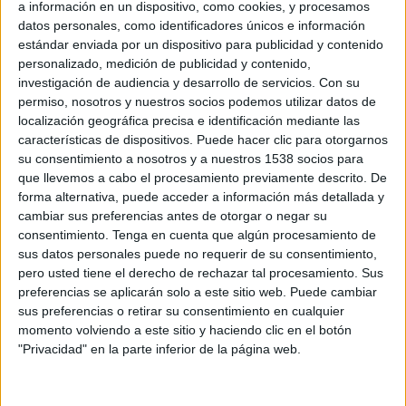
a información en un dispositivo, como cookies, y procesamos
datos personales, como identificadores únicos e información
Sábado, 8/15/2026
estándar enviada por un dispositivo para publicidad y contenido
16:00
Primera B Argentina
personalizado, medición de publicidad y contenido,
investigación de audiencia y desarrollo de servicios.
Con su
permiso, nosotros y nuestros socios podemos utilizar datos de
localización geográfica precisa e identificación mediante las
Villa Dálmine
características de dispositivos. Puede hacer clic para otorgarnos
su consentimiento a nosotros y a nuestros 1538 socios para
Brown de Adrogué
que llevemos a cabo el procesamiento previamente descrito. De
LPF Play
forma alternativa, puede acceder a información más detallada y
cambiar sus preferencias antes de otorgar o negar su
Sábado, 8/22/2026
consentimiento.
Tenga en cuenta que algún procesamiento de
sus datos personales puede no requerir de su consentimiento,
16:00
Primera B Argentina
pero usted tiene el derecho de rechazar tal procesamiento. Sus
preferencias se aplicarán solo a este sitio web. Puede cambiar
sus preferencias o retirar su consentimiento en cualquier
momento volviendo a este sitio y haciendo clic en el botón
Brown de Adrogué
"Privacidad" en la parte inferior de la página web.
UAI Urquiza
LPF Play