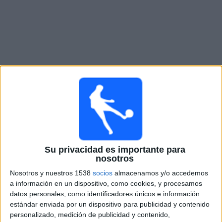
Otros
Deportes
Noticias
Widget
Partidos en vivo de
Carrarese
Sábado, 8/22/2026
13:00
Serie B Italiana
Su privacidad es importante para
nosotros
Carrarese
Mantova 1911
Nosotros y nuestros 1538
socios
almacenamos y/o accedemos
a información en un dispositivo, como cookies, y procesamos
OneFootball PPV
datos personales, como identificadores únicos e información
estándar enviada por un dispositivo para publicidad y contenido
personalizado, medición de publicidad y contenido,
DATOS ESTADÍSTICOS DEL EQUIPO CARRARESE EN