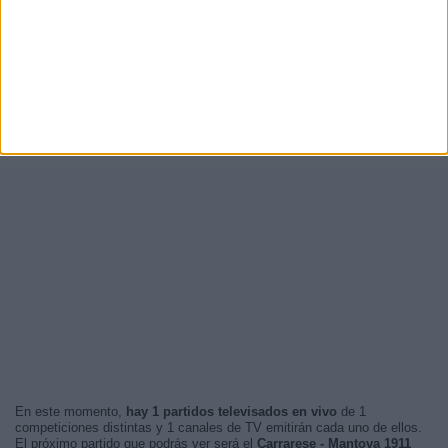
En este momento,
hay 1 partidos televisados en vivo
de 1
competiciones distintas y 1 canales de TV emitirán cada uno de ellos.
El próximo partido que podrás ver será el
Carrarese - Mantova 1911