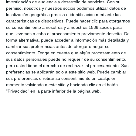
investigación de audiencia y desarrollo de servicios.
Con su
TELEVISIÓN EN USA (ES)
permiso, nosotros y nuestros socios podemos utilizar datos de
localización geográfica precisa e identificación mediante las
A fecha de hoy
8/7/2026
y desde que esta web recoge los datos
características de dispositivos. Puede hacer clic para otorgarnos
estadísticos de cuándo y dónde se transmiten los partidos de
Fútbol
del
su consentimiento a nosotros y a nuestros 1538 socios para
equipo
Carrarese
en
USA (ES)
, que fue el
5/1/2022
, podemos dar los
que llevemos a cabo el procesamiento previamente descrito. De
siguientes datos:
forma alternativa, puede acceder a información más detallada y
45
cambiar sus preferencias antes de otorgar o negar su
consentimiento.
Tenga en cuenta que algún procesamiento de
sus datos personales puede no requerir de su consentimiento,
PARTIDOS TELEVISADOS
pero usted tiene el derecho de rechazar tal procesamiento. Sus
3 partidos en abierto
preferencias se aplicarán solo a este sitio web. Puede cambiar
6.67%
sus preferencias o retirar su consentimiento en cualquier
42 partidos de pago
momento volviendo a este sitio y haciendo clic en el botón
93.33%
"Privacidad" en la parte inferior de la página web.
ÚLTIMO PARTIDO EN ABIERTO
Carrarese - Virtus Entella
9/18/2022 Serie C por OneFootball, OneFootball PPV
RANKING POR CANALES