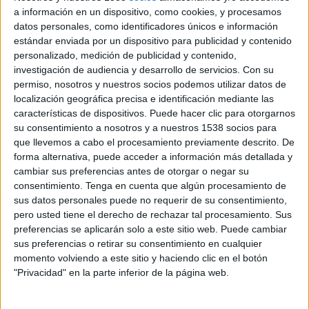
Dungannon Swifts
a información en un dispositivo, como cookies, y procesamos
OneFootball
datos personales, como identificadores únicos e información
estándar enviada por un dispositivo para publicidad y contenido
personalizado, medición de publicidad y contenido,
Martes, 4/7/2026
investigación de audiencia y desarrollo de servicios.
Con su
14:45
Northern Irish Premiership
permiso, nosotros y nuestros socios podemos utilizar datos de
localización geográfica precisa e identificación mediante las
Dungannon Swifts
características de dispositivos. Puede hacer clic para otorgarnos
Linfield
su consentimiento a nosotros y a nuestros 1538 socios para
que llevemos a cabo el procesamiento previamente descrito. De
OneFootball
forma alternativa, puede acceder a información más detallada y
cambiar sus preferencias antes de otorgar o negar su
Sábado, 3/21/2026
consentimiento.
Tenga en cuenta que algún procesamiento de
sus datos personales puede no requerir de su consentimiento,
10:00
Northern Irish Premiership
pero usted tiene el derecho de rechazar tal procesamiento. Sus
Dungannon Swifts
preferencias se aplicarán solo a este sitio web. Puede cambiar
sus preferencias o retirar su consentimiento en cualquier
Bangor FC
momento volviendo a este sitio y haciendo clic en el botón
OneFootball
"Privacidad" en la parte inferior de la página web.
Más días