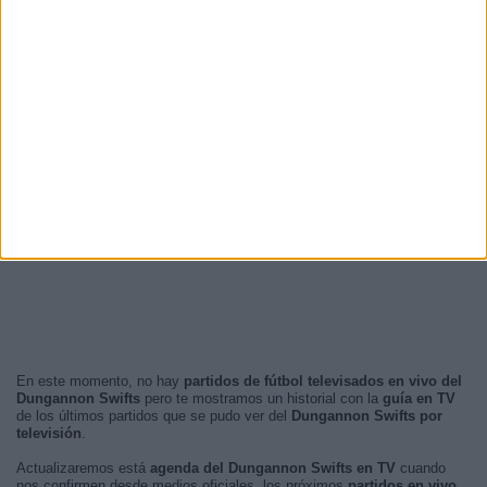
En este momento, no hay
partidos de fútbol televisados en vivo del
Dungannon Swifts
pero te mostramos un historial con la
guía en TV
de los últimos partidos que se pudo ver del
Dungannon Swifts por
televisión
.
Actualizaremos está
agenda del Dungannon Swifts en TV
cuando
nos confirmen desde medios oficiales, los próximos
partidos en vivo
.