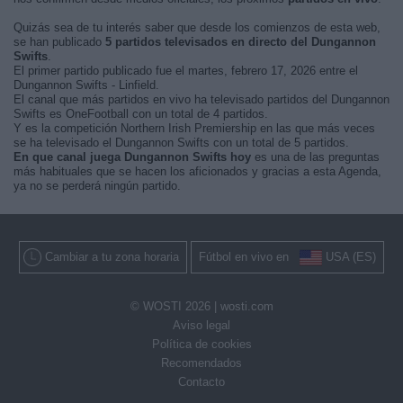
Quizás sea de tu interés saber que desde los comienzos de esta web,
se han publicado
5 partidos televisados en directo del Dungannon
Swifts
.
El primer partido publicado fue el martes, febrero 17, 2026 entre el
Dungannon Swifts - Linfield.
El canal que más partidos en vivo ha televisado partidos del Dungannon
Swifts es OneFootball con un total de 4 partidos.
Y es la competición Northern Irish Premiership en las que más veces
se ha televisado el Dungannon Swifts con un total de 5 partidos.
En que canal juega Dungannon Swifts hoy
es una de las preguntas
más habituales que se hacen los aficionados y gracias a esta Agenda,
ya no se perderá ningún partido.
Cambiar a tu zona horaria
Fútbol en vivo en
USA (ES)
© WOSTI 2026 |
wosti.com
Aviso legal
Política de cookies
Recomendados
Contacto