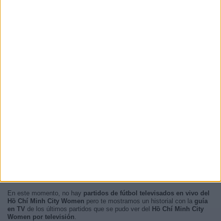
En este momento, no hay
partidos de fútbol televisados en vivo del
Hồ Chí Minh City Women
pero te mostramos un historial con la
guía
en TV
de los últimos partidos que se pudo ver del
Hồ Chí Minh City
Women por televisión
.