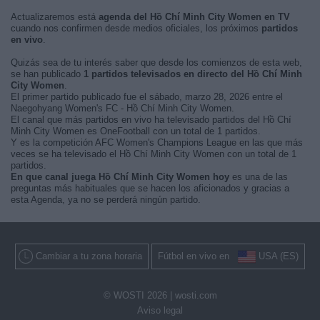
Actualizaremos está
agenda del Hồ Chí Minh City Women en TV
cuando nos confirmen desde medios oficiales, los próximos
partidos
en vivo
.
Quizás sea de tu interés saber que desde los comienzos de esta web,
se han publicado
1 partidos televisados en directo del Hồ Chí Minh
City Women
.
El primer partido publicado fue el sábado, marzo 28, 2026 entre el
Naegohyang Women's FC - Hồ Chí Minh City Women.
El canal que más partidos en vivo ha televisado partidos del Hồ Chí
Minh City Women es OneFootball con un total de 1 partidos.
Y es la competición AFC Women's Champions League en las que más
veces se ha televisado el Hồ Chí Minh City Women con un total de 1
partidos.
En que canal juega Hồ Chí Minh City Women hoy
es una de las
preguntas más habituales que se hacen los aficionados y gracias a
esta Agenda, ya no se perderá ningún partido.
Cambiar a tu zona horaria
Fútbol en vivo en
USA (ES)
© WOSTI 2026 |
wosti.com
Aviso legal