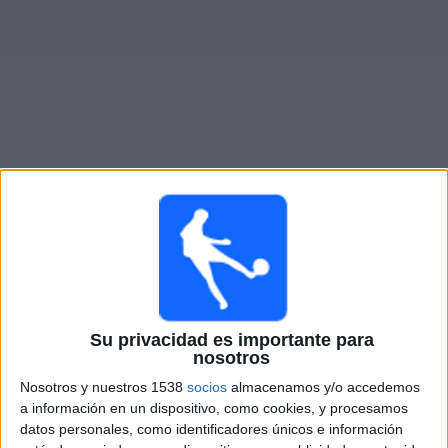
Otros
Deportes
Noticias
Widget
Partidos en vivo de
Hồ Chí Minh City Women
×
Hồ Chí Minh City Women: En este momento no hay
ningún partido televisado. Puedes consultar el historial
de partidos en TV emitidos anteriormente.
Su privacidad es importante para
nosotros
Sábado, 3/28/2026
Nosotros y nuestros 1538
socios
almacenamos y/o accedemos
03:00
AFC Women's Champions League
a información en un dispositivo, como cookies, y procesamos
datos personales, como identificadores únicos e información
Naegohyang Women's FC