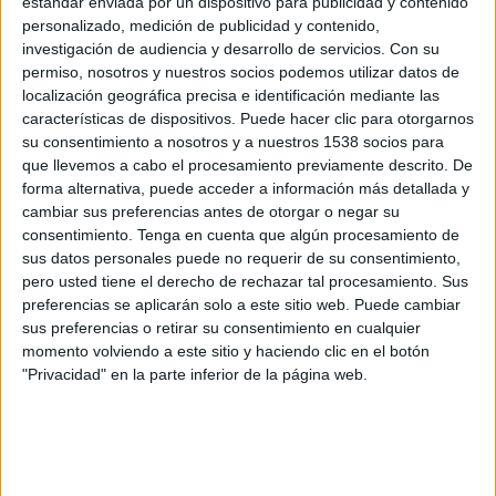
estándar enviada por un dispositivo para publicidad y contenido
Hồ Chí Minh City Women
personalizado, medición de publicidad y contenido,
OneFootball
investigación de audiencia y desarrollo de servicios.
Con su
permiso, nosotros y nuestros socios podemos utilizar datos de
localización geográfica precisa e identificación mediante las
DATOS ESTADÍSTICOS DEL EQUIPO HỒ CHÍ MINH CITY
características de dispositivos. Puede hacer clic para otorgarnos
WOMEN EN TELEVISIÓN EN USA (ES)
su consentimiento a nosotros y a nuestros 1538 socios para
que llevemos a cabo el procesamiento previamente descrito. De
A fecha de hoy
8/5/2026
y desde que esta web recoge los datos
forma alternativa, puede acceder a información más detallada y
estadísticos de cuándo y dónde se transmiten los partidos de
Fútbol
del
cambiar sus preferencias antes de otorgar o negar su
equipo
Hồ Chí Minh City Women
en
USA (ES)
, que fue el
10/6/2024
,
consentimiento.
Tenga en cuenta que algún procesamiento de
podemos dar los siguientes datos:
sus datos personales puede no requerir de su consentimiento,
pero usted tiene el derecho de rechazar tal procesamiento. Sus
6
preferencias se aplicarán solo a este sitio web. Puede cambiar
sus preferencias o retirar su consentimiento en cualquier
PARTIDOS TELEVISADOS
momento volviendo a este sitio y haciendo clic en el botón
"Privacidad" en la parte inferior de la página web.
6 partidos en abierto
100%
0 partidos de pago
0%
ÚLTIMO PARTIDO EN ABIERTO