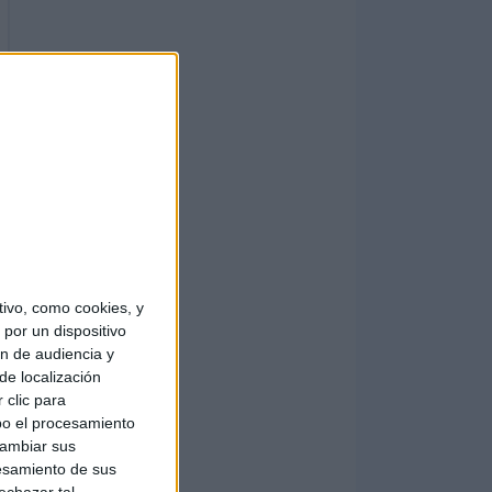
ivo, como cookies, y
por un dispositivo
ón de audiencia y
de localización
 clic para
bo el procesamiento
cambiar sus
esamiento de sus