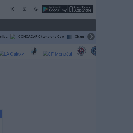
sliga
CONCACAF Champions Cup
Champions League
Francia Li