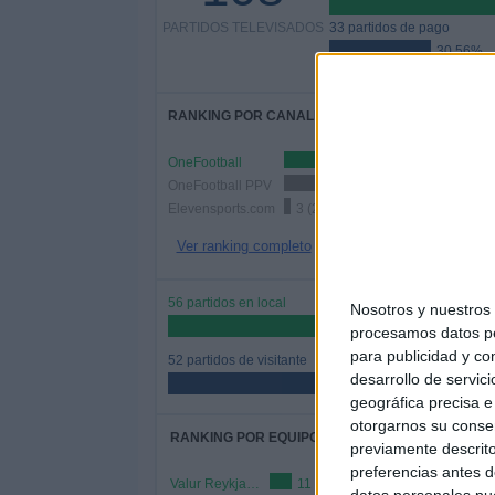
PARTIDOS TELEVISADOS
33 partidos de pago
30.56%
RANKING POR CANALES
OneFootball
72 (66.6
OneFootball PPV
39 (36.11%)
Elevensports.com
3 (2.78%)
Ver ranking completo
56 partidos en local
Nosotros y nuestro
51.85%
procesamos datos per
para publicidad y co
52 partidos de visitante
desarrollo de servici
48.15%
geográfica precisa e 
otorgarnos su conse
RANKING POR EQUIPOS
previamente descrito
preferencias antes d
Valur Reykjavík
11 (10.19%)