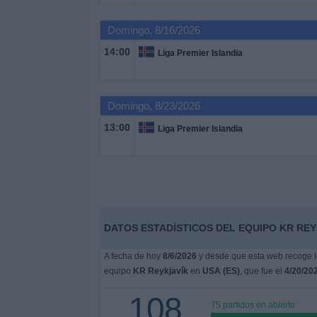
Otros
Deportes
Domingo, 8/16/2026
14:00
Liga Premier Islandia
Noticias
Widget
Domingo, 8/23/2026
13:00
Liga Premier Islandia
DATOS ESTADÍSTICOS DEL EQUIPO KR REYK
A fecha de hoy
8/6/2026
y desde que esta web recoge lo
equipo
KR Reykjavík
en
USA (ES)
, que fue el
4/20/20
108
75 partidos en abierto