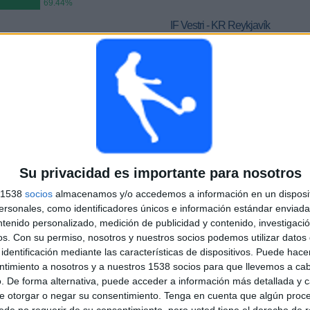
69.44%
IF Vestri - KR Reykjavík
10/25/2025 Liga Premier Islandia por
OneFootball
PARTIDOS
DÍAS
TOTAL
7%)
15
284
3
CONSECUTIVOS
SIN PARTIDO
CANALES TV
DE PAGO
GRATUÍTO
Su privacidad es importante para nosotros
s 1538
socios
almacenamos y/o accedemos a información en un disposit
TOTAL
MÁXIMO
TOTAL
sonales, como identificadores únicos e información estándar enviada 
1
11
16
ntenido personalizado, medición de publicidad y contenido, investigaci
os.
Con su permiso, nosotros y nuestros socios podemos utilizar datos 
COMPETICIONES
VS Valur
RIVALES
Reykjavík
identificación mediante las características de dispositivos. Puede hacer
ntimiento a nosotros y a nuestros 1538 socios para que llevemos a ca
RANKING POR COMPETICIONES
. De forma alternativa, puede acceder a información más detallada y 
e otorgar o negar su consentimiento.
Tenga en cuenta que algún proc
Liga Premier Islandia
108 (100%)