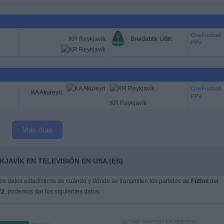
OneFootball
KR Reykjavík
Breidablik UBK
PPV
OneFootball
KA Akureyri
PPV
KR Reykjavík
Más días
JAVÍK EN TELEVISIÓN EN USA (ES)
s datos estadísticos de cuándo y dónde se transmiten los partidos de
Fútbol
del
22
, podemos dar los siguientes datos:
ÚLTIMO PARTIDO EN ABIERTO