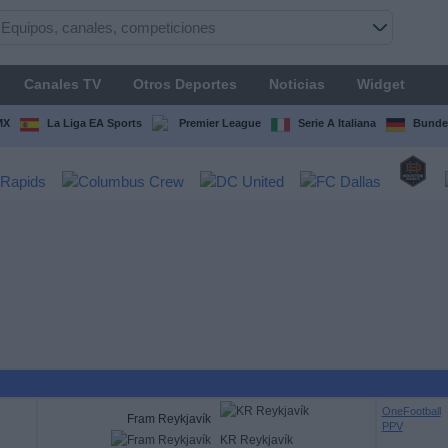
Canales TV
Otros Deportes
Noticias
Widget
MX
La Liga EA Sports
Premier League
Serie A Italiana
Bunde
OneFootball
Fram Reykjavík
PPV
KR Reykjavík