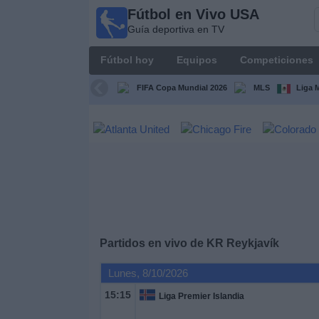
Fútbol en Vivo USA
Fútbol
Guía deportiva en TV
en
Vivo
Fútbol hoy
Equipos
Competiciones
USA
Guía
FIFA Copa Mundial 2026
MLS
Liga 
deportiva
en TV
Fútbol
hoy
Equipos
Competiciones
Partidos en vivo de
KR Reykjavík
Lunes, 8/10/2026
Canales
TV
15:15
Liga Premier Islandia