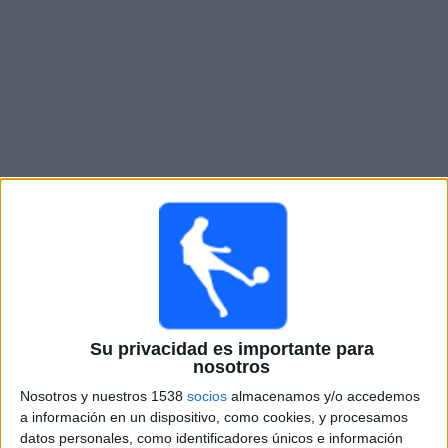
Otros
Deportes
Noticias
Widget
Partidos en vivo de
Fram Reykjavík
Lunes, 8/10/2026
15:15
Liga Premier Islandia
Fram Reykjavík
Su privacidad es importante para
KR Reykjavík
nosotros
OneFootball PPV
Nosotros y nuestros 1538
socios
almacenamos y/o accedemos
a información en un dispositivo, como cookies, y procesamos
Lunes, 8/17/2026
datos personales, como identificadores únicos e información