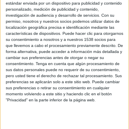
estándar enviada por un dispositivo para publicidad y contenido
15:15
Liga Premier Islandia
personalizado, medición de publicidad y contenido,
Fram Reykjavík
investigación de audiencia y desarrollo de servicios.
Con su
permiso, nosotros y nuestros socios podemos utilizar datos de
Stjarnan
localización geográfica precisa e identificación mediante las
OneFootball PPV
características de dispositivos. Puede hacer clic para otorgarnos
su consentimiento a nosotros y a nuestros 1538 socios para
Lunes, 8/24/2026
que llevemos a cabo el procesamiento previamente descrito. De
forma alternativa, puede acceder a información más detallada y
15:15
Liga Premier Islandia
cambiar sus preferencias antes de otorgar o negar su
consentimiento.
Tenga en cuenta que algún procesamiento de
Breidablik UBK
sus datos personales puede no requerir de su consentimiento,
Fram Reykjavík
pero usted tiene el derecho de rechazar tal procesamiento. Sus
preferencias se aplicarán solo a este sitio web. Puede cambiar
OneFootball PPV
sus preferencias o retirar su consentimiento en cualquier
momento volviendo a este sitio y haciendo clic en el botón
Más días
"Privacidad" en la parte inferior de la página web.
DATOS ESTADÍSTICOS DEL EQUIPO FRAM REYKJAVÍK EN
TELEVISIÓN EN USA (ES)