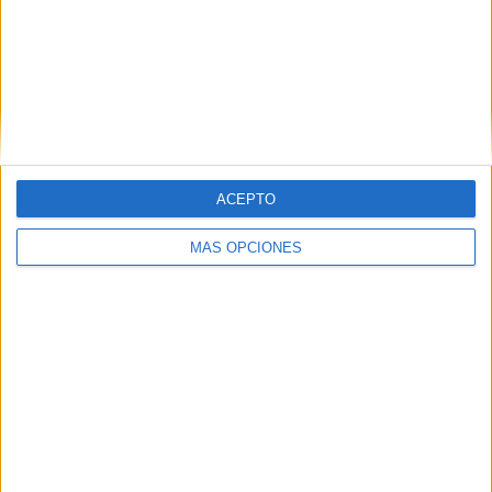
KA Akureyri
11 (10.19%)
FH Hafnarfjördur
11 (10.19%)
KR Reykjavík
9 (8.33%)
Víkingur R
9 (8.33%)
Breidablik UBK
9 (8.33%)
Ver ranking completo
ACEPTO
RANKING POR COMPETICIONES
MÁS OPCIONES
Liga Premier Islandia
108 (100%)
Ver ranking completo
Nº DE PARTIDOS POR DÍA DE LA SEMANA
LUNES
MARTES
MIÉRCOLES
JUEVES
VIERNES
23
5
5
8
10
21.3%
4.63%
4.63%
7.41%
9.26%