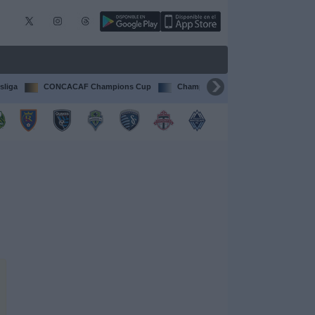
sliga
CONCACAF Champions Cup
Champions League
Francia Li