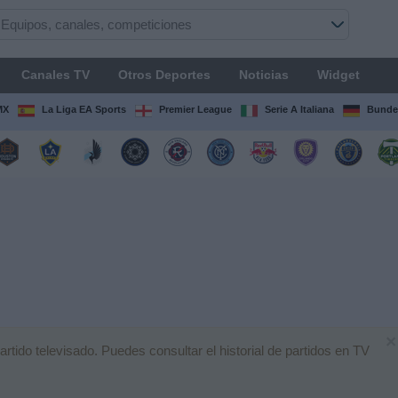
Canales TV
Otros Deportes
Noticias
Widget
MX
La Liga EA Sports
Premier League
Serie A Italiana
Bunde
×
tido televisado. Puedes consultar el historial de partidos en TV