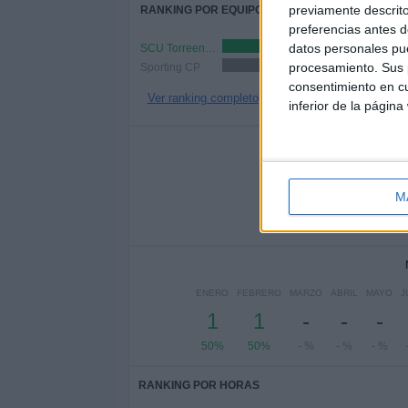
previamente descrito
RANKING POR EQUIPOS
preferencias antes d
datos personales pue
SCU Torreense
1 (50%)
procesamiento. Sus p
Sporting CP
1 (50%)
consentimiento en cu
Ver ranking completo
inferior de la página
Nº DE 
LUNES
MARTES
MIÉR
-
-
M
- %
- %
5
ENERO
FEBRERO
MARZO
ABRIL
MAYO
J
1
1
-
-
-
50%
50%
- %
- %
- %
RANKING POR HORAS