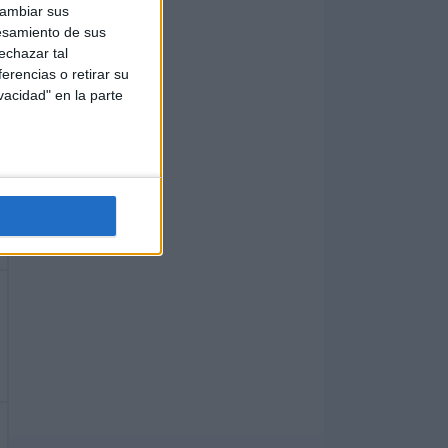
cambiar sus
esamiento de sus
echazar tal
erencias o retirar su
vacidad" en la parte