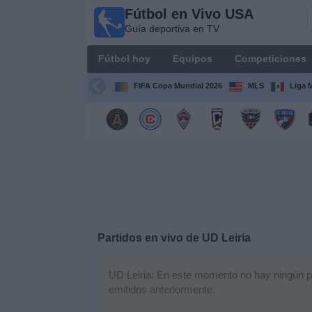
Fútbol en Vivo USA
Fútbol
Guía deportiva en TV
en
Vivo
Fútbol hoy
Equipos
Competiciones
USA
Guía
FIFA Copa Mundial 2026
MLS
Liga 
deportiva
en TV
Fútbol
hoy
Equipos
Competiciones
Partidos en vivo de
UD Leiria
Canales
UD Leiria: En este momento no hay ningún par
TV
emitidos anteriormente.