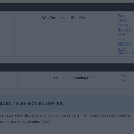
Fubo
SCU Torreense
UD Leiria
Sports
Fanatiz
(Míralo en
vivo)
beIN
SPORTS
beIN
SPORTS 
Fubo
UD Leiria
Sporting CP
Sports
A EN TELEVISIÓN EN USA (ES)
s datos estadísticos de cuándo y dónde se transmiten los partidos de
Fútbol
del
demos dar los siguientes datos: