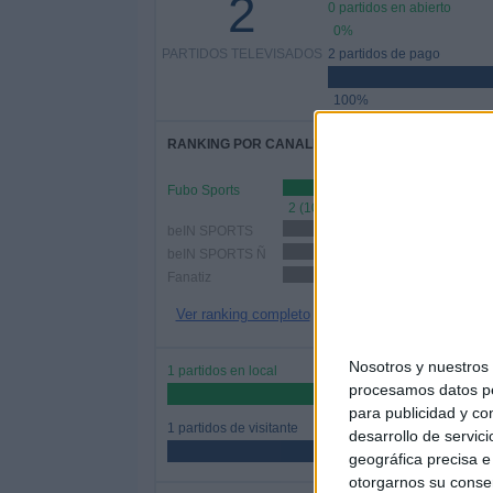
2
0 partidos en abierto
0%
PARTIDOS TELEVISADOS
2 partidos de pago
100%
RANKING POR CANALES
Fubo Sports
2 (100%)
beIN SPORTS
1 (50%)
beIN SPORTS Ñ
1 (50%)
Fanatiz
1 (50%)
Ver ranking completo
Nosotros y nuestro
1 partidos en local
procesamos datos per
50%
para publicidad y co
1 partidos de visitante
desarrollo de servici
50%
geográfica precisa e 
otorgarnos su conse