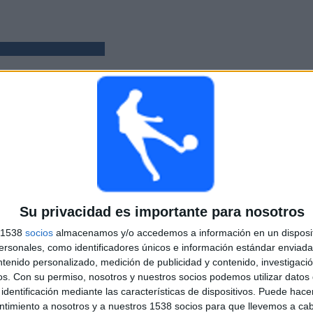
PARTIDOS
DÍAS
TOTAL
2
912
4
CONSECUTIVOS
SIN PARTIDO
CANALES TV
DE PAGO
GRATUÍTO
Su privacidad es importante para nosotros
s 1538
socios
almacenamos y/o accedemos a información en un disposit
TOTAL
MÁXIMO
TOTAL
sonales, como identificadores únicos e información estándar enviada 
1
1
2
ntenido personalizado, medición de publicidad y contenido, investigaci
os.
Con su permiso, nosotros y nuestros socios podemos utilizar datos 
COMPETICIONES
VS SCU
RIVALES
identificación mediante las características de dispositivos. Puede hacer
Torreense
ntimiento a nosotros y a nuestros 1538 socios para que llevemos a ca