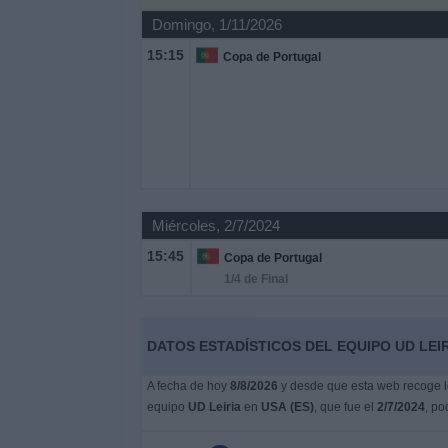
Otros
Domingo, 1/11/2026
Deportes
15:15
Copa de Portugal
Noticias
Widget
Miércoles, 2/7/2024
15:45
Copa de Portugal
1/4 de Final
DATOS ESTADÍSTICOS DEL EQUIPO UD LEIRI
A fecha de hoy
8/8/2026
y desde que esta web recoge lo
equipo
UD Leiria
en
USA (ES)
, que fue el
2/7/2024
, po