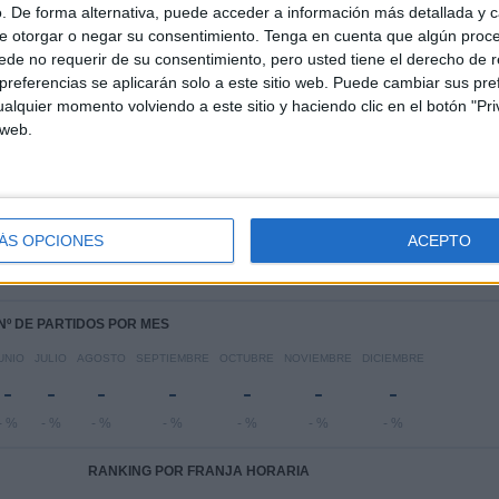
. De forma alternativa, puede acceder a información más detallada y 
RANKING POR COMPETICIONES
e otorgar o negar su consentimiento.
Tenga en cuenta que algún proc
de no requerir de su consentimiento, pero usted tiene el derecho de r
Copa de Portugal
2 (100%)
referencias se aplicarán solo a este sitio web. Puede cambiar sus pref
Ver ranking completo
alquier momento volviendo a este sitio y haciendo clic en el botón "Pri
 web.
PARTIDOS POR DÍA DE LA SEMANA
COLES
JUEVES
VIERNES
SÁBADO
DOMINGO
1
-
-
-
1
ÁS OPCIONES
ACEPTO
0%
- %
- %
- %
50%
Nº DE PARTIDOS POR MES
UNIO
JULIO
AGOSTO
SEPTIEMBRE
OCTUBRE
NOVIEMBRE
DICIEMBRE
-
-
-
-
-
-
-
- %
- %
- %
- %
- %
- %
- %
RANKING POR FRANJA HORARIA