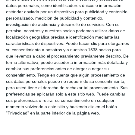
Wigan
datos personales, como identificadores únicos e información
Paramount+ (Watch it live)
estándar enviada por un dispositivo para publicidad y contenido
personalizado, medición de publicidad y contenido,
investigación de audiencia y desarrollo de servicios.
Con su
Domingo, 2/15/2026
permiso, nosotros y nuestros socios podemos utilizar datos de
11:30
FA Cup
localización geográfica precisa e identificación mediante las
4ª Ronda
características de dispositivos. Puede hacer clic para otorgarnos
su consentimiento a nosotros y a nuestros 1538 socios para
Arsenal
que llevemos a cabo el procesamiento previamente descrito. De
Wigan
forma alternativa, puede acceder a información más detallada y
cambiar sus preferencias antes de otorgar o negar su
Fubo Sports
ESPN Unlimited
ESPN Select
consentimiento.
Tenga en cuenta que algún procesamiento de
sus datos personales puede no requerir de su consentimiento,
pero usted tiene el derecho de rechazar tal procesamiento. Sus
DATOS ESTADÍSTICOS DEL EQUIPO WIGAN EN
preferencias se aplicarán solo a este sitio web. Puede cambiar
TELEVISIÓN EN USA (ES)
sus preferencias o retirar su consentimiento en cualquier
momento volviendo a este sitio y haciendo clic en el botón
A fecha de hoy
8/6/2026
y desde que esta web recoge los datos
"Privacidad" en la parte inferior de la página web.
estadísticos de cuándo y dónde se transmiten los partidos de
Fútbol
del
equipo
Wigan
en
USA (ES)
, que fue el
8/13/2016
, podemos dar los
siguientes datos: