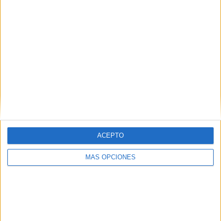
RANKING POR COMPETICIONES
Championship
20 (38.46%)
FA Cup
15 (28.85%)
League One
14 (26.92%)
EFL Carabao Cup
2 (3.85%)
Amistoso
1 (1.92%)
Ver ranking completo
ACEPTO
Nº DE PARTIDOS POR DÍA DE LA SEMANA
LUNES
MARTES
MIÉRCOLES
JUEVES
VIERNES
MÁS OPCIONES
7
7
1
-
3
13.46%
13.46%
1.92%
- %
5.77%
SÁBADO
DOMINGO
25
9