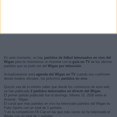
En este momento, no hay
partidos de fútbol televisados en vivo del
Wigan
pero te mostramos un historial con la
guía en TV
de los últimos
partidos que se pudo ver del
Wigan por televisión
.
Actualizaremos está
agenda del Wigan en TV
cuando nos confirmen
desde medios oficiales, los próximos
partidos en vivo
.
Quizás sea de tu interés saber que desde los comienzos de esta web,
se han publicado
2 partidos televisados en directo del Wigan
.
El primer partido publicado fue el domingo, febrero 15, 2026 entre el
Arsenal - Wigan.
El canal que más partidos en vivo ha televisado partidos del Wigan es
Fubo Sports con un total de 1 partidos.
Y es la competición FA Cup en las que más veces se ha televisado el
Wigan con un total de 1 partidos.