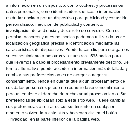
AS Trencin
a información en un dispositivo, como cookies, y procesamos
OneFootball PPV
datos personales, como identificadores únicos e información
estándar enviada por un dispositivo para publicidad y contenido
personalizado, medición de publicidad y contenido,
Domingo, 4/19/2026
investigación de audiencia y desarrollo de servicios.
Con su
12:00
Superliga de Eslovaquia
permiso, nosotros y nuestros socios podemos utilizar datos de
localización geográfica precisa e identificación mediante las
1. FC Tatran Prešov
características de dispositivos. Puede hacer clic para otorgarnos
FK Košice
su consentimiento a nosotros y a nuestros 1538 socios para
que llevemos a cabo el procesamiento previamente descrito. De
OneFootball PPV
forma alternativa, puede acceder a información más detallada y
cambiar sus preferencias antes de otorgar o negar su
Sábado, 4/11/2026
consentimiento.
Tenga en cuenta que algún procesamiento de
sus datos personales puede no requerir de su consentimiento,
09:30
Superliga de Eslovaquia
pero usted tiene el derecho de rechazar tal procesamiento. Sus
AS Trencin
preferencias se aplicarán solo a este sitio web. Puede cambiar
sus preferencias o retirar su consentimiento en cualquier
1. FC Tatran Prešov
momento volviendo a este sitio y haciendo clic en el botón
OneFootball PPV
"Privacidad" en la parte inferior de la página web.
Más días