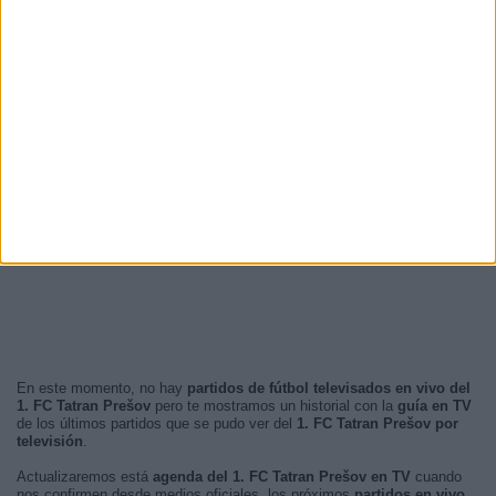
En este momento, no hay
partidos de fútbol televisados en vivo del
1. FC Tatran Prešov
pero te mostramos un historial con la
guía en TV
de los últimos partidos que se pudo ver del
1. FC Tatran Prešov por
televisión
.
Actualizaremos está
agenda del 1. FC Tatran Prešov en TV
cuando
nos confirmen desde medios oficiales, los próximos
partidos en vivo
.