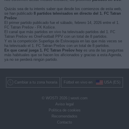
Quizás sea de tu interés saber que desde los comienzos de esta web,
se han publicado
8 partidos televisados en directo del 1. FC Tatran
Prešov
.
El primer partido publicado fue el sábado, febrero 14, 2026 entre el 1.
FC Tatran Prešov - FK Košice.
El canal que más partidos en vivo ha televisado partidos del 1. FC
Tatran Prešov es OneFootball PPV con un total de 8 partidos.
Y es la competición Superliga de Eslovaquia en las que más veces se
ha televisado el 1. FC Tatran Prešov con un total de 8 partidos.
En que canal juega 1. FC Tatran Prešov hoy
es una de las preguntas
más habituales que se hacen los aficionados y gracias a esta Agenda,
ya no se perderá ningún partido.
Cambiar a tu zona horaria
Fútbol en vivo en
USA (ES)
© WOSTI 2026 |
wosti.com
Aviso legal
Política de cookies
Recomendados
Contacto