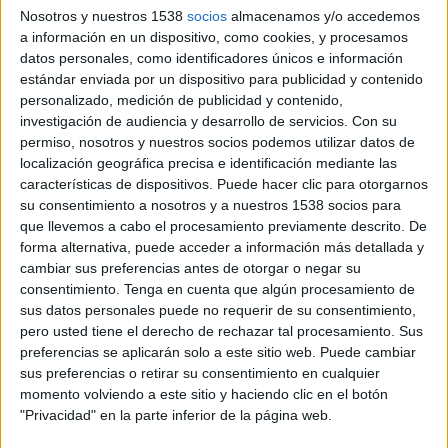
Costa Rica
Nosotros y nuestros 1538
socios
almacenamos y/o accedemos
Haití
a información en un dispositivo, como cookies, y procesamos
ViX Premium
datos personales, como identificadores únicos e información
estándar enviada por un dispositivo para publicidad y contenido
personalizado, medición de publicidad y contenido,
Viernes, 7/31/2026
investigación de audiencia y desarrollo de servicios.
Con su
17:00
CONCACAF U20
permiso, nosotros y nuestros socios podemos utilizar datos de
localización geográfica precisa e identificación mediante las
El Salvador
características de dispositivos. Puede hacer clic para otorgarnos
Haití
su consentimiento a nosotros y a nuestros 1538 socios para
que llevemos a cabo el procesamiento previamente descrito. De
ViX Premium
FOX Soccer Plus
forma alternativa, puede acceder a información más detallada y
cambiar sus preferencias antes de otorgar o negar su
Martes, 7/28/2026
consentimiento.
Tenga en cuenta que algún procesamiento de
sus datos personales puede no requerir de su consentimiento,
17:00
CONCACAF U20
pero usted tiene el derecho de rechazar tal procesamiento. Sus
preferencias se aplicarán solo a este sitio web. Puede cambiar
Haití
sus preferencias o retirar su consentimiento en cualquier
Cuba
momento volviendo a este sitio y haciendo clic en el botón
ViX Premium
Fubo Sports
FOX Sports 2
"Privacidad" en la parte inferior de la página web.