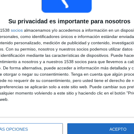
PARTIDOS
DÍAS
TOTAL
Su privacidad es importante para nosotros
11
113
34
s 1538
socios
almacenamos y/o accedemos a información en un disposit
CONSECUTIVOS
SIN PARTIDO
CANALES TV
sonales, como identificadores únicos e información estándar enviada 
DE PAGO
GRATUÍTO
ntenido personalizado, medición de publicidad y contenido, investigaci
os.
Con su permiso, nosotros y nuestros socios podemos utilizar datos 
identificación mediante las características de dispositivos. Puede hacer
ntimiento a nosotros y a nuestros 1538 socios para que llevemos a ca
. De forma alternativa, puede acceder a información más detallada y 
e otorgar o negar su consentimiento.
Tenga en cuenta que algún proc
TOTAL
MÁXIMO
TOTAL
de no requerir de su consentimiento, pero usted tiene el derecho de r
9
6
40
referencias se aplicarán solo a este sitio web. Puede cambiar sus pref
alquier momento volviendo a este sitio y haciendo clic en el botón "Pri
COMPETICIONES
VS Marruecos
RIVALES
 web.
RANKING POR COMPETICIONES
FIFA Copa Mundial 2026
30 (38.46%)
Copa Africana de Naciones
22 (28.21%)
ÁS OPCIONES
ACEPTO
Campeonato Africano Naciones
8 (10.26%)