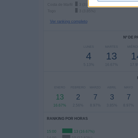
Costa de Marfil
3 (3.85%)
Togo
3 (3.85%)
Ver ranking completo
Nº DE 
LUNES
MARTES
MIÉRC
4
13
1
5.13%
16.67%
17.
ENERO
FEBRERO
MARZO
ABRIL
MAYO
13
2
7
3
7
16.67%
2.56%
8.97%
3.85%
8.97%
RANKING POR HORAS
15:00
13 (16.67%)