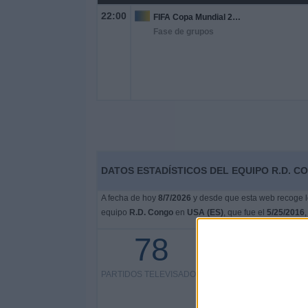
22:00
FIFA Copa Mundial 2026
Fase de grupos
DATOS ESTADÍSTICOS DEL EQUIPO R.D. CO
A fecha de hoy
8/7/2026
y desde que esta web recoge lo
equipo
R.D. Congo
en
USA (ES)
, que fue el
5/25/2016
,
78
8 partidos en abierto
10.26%
PARTIDOS TELEVISADOS
70 partidos de pago