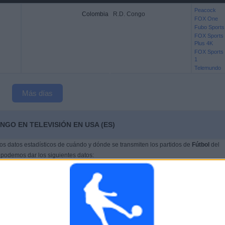
Peacock
Colombia
R.D. Congo
FOX One
Fubo Sports
FOX Sports
Plus 4K
FOX Sports
1
Telemundo
Más días
NGO EN TELEVISIÓN EN USA (ES)
s datos estadísticos de cuándo y dónde se transmiten los partidos de
Fútbol
del
 podemos dar los siguientes datos:
ÚLTIMO PARTIDO EN ABIERTO
Tailandia - R.D. Congo
89.74%
4/15/2026 FIFA Women's Series por FIFA+,
DAZN Free, DAZN