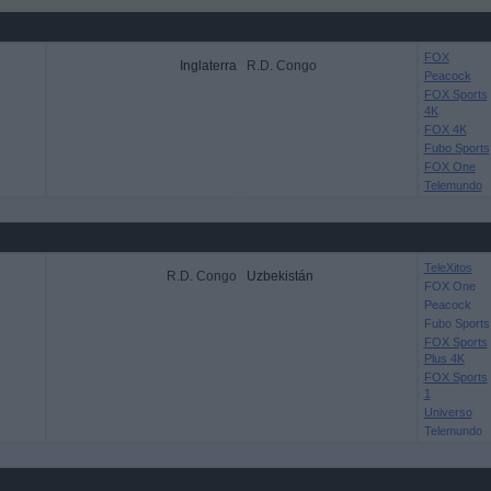
FOX
Inglaterra
R.D. Congo
Peacock
FOX Sports
4K
FOX 4K
Fubo Sports
FOX One
Telemundo
TeleXitos
R.D. Congo
Uzbekistán
FOX One
Peacock
Fubo Sports
FOX Sports
Plus 4K
FOX Sports
1
Universo
Telemundo