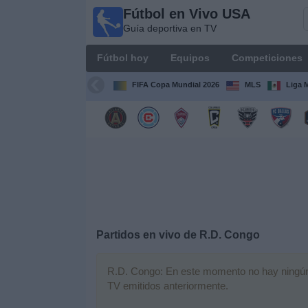
Fútbol en Vivo USA
Fútbol
Guía deportiva en TV
en
Vivo
Fútbol hoy
Equipos
Competiciones
USA
Guía
FIFA Copa Mundial 2026
MLS
Liga 
deportiva
en TV
Fútbol
hoy
Equipos
Competiciones
Partidos en vivo de
R.D. Congo
Canales
R.D. Congo: En este momento no hay ningún pa
TV
TV emitidos anteriormente.