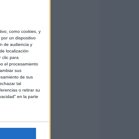
ivo, como cookies, y
por un dispositivo
ón de audiencia y
de localización
 clic para
bo el procesamiento
cambiar sus
esamiento de sus
echazar tal
erencias o retirar su
vacidad" en la parte