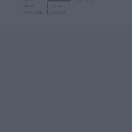
Mañana
32 (41.03%)
Noche
2 (2.56%)
Madrugada
1 (1.28%)