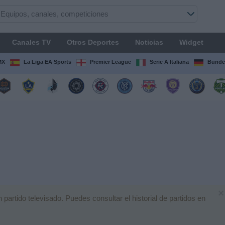
Canales TV
Otros Deportes
Noticias
Widget
MX
La Liga EA Sports
Premier League
Serie A Italiana
Bunde
×
rtido televisado. Puedes consultar el historial de partidos en