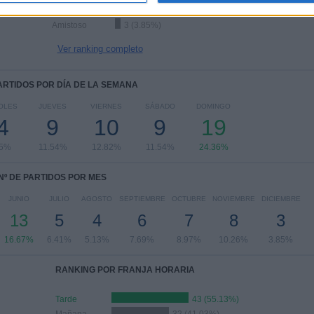
Maurice Revello Tournament
4 (5.13%)
Amistoso
3 (3.85%)
Ver ranking completo
PARTIDOS POR DÍA DE LA SEMANA
OLES
JUEVES
VIERNES
SÁBADO
DOMINGO
4
9
10
9
19
95%
11.54%
12.82%
11.54%
24.36%
Nº DE PARTIDOS POR MES
JUNIO
JULIO
AGOSTO
SEPTIEMBRE
OCTUBRE
NOVIEMBRE
DICIEMBRE
13
5
4
6
7
8
3
16.67%
6.41%
5.13%
7.69%
8.97%
10.26%
3.85%
RANKING POR FRANJA HORARIA
Tarde
43 (55.13%)