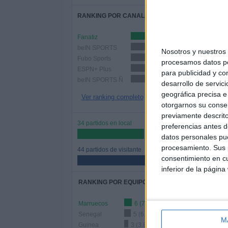
RANKING POR CANALES
Fanatiz
28 (35.9%)
beIN SPORTS
24 (30.77%)
Nosotros y nuestro
Fubo Sports
23 (29.49%)
procesamos datos per
ESPN+ Plus
13 (16.67%)
para publicidad y co
beIN SPORTS Ñ
12 (15.38%)
desarrollo de servici
geográfica precisa e 
Ver ranking completo
otorgarnos su conse
previamente descrito
34 partidos en local
preferencias antes d
43.59%
datos personales pue
procesamiento. Sus p
44 partidos de visitante
consentimiento en cu
56.41%
inferior de la página
RANKING POR EQUIPOS
Marruecos
6 (7.69%)
Senegal
5 (6.41%)
M
Guinea
3 (3.85%)