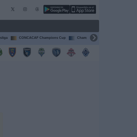
sliga
CONCACAF Champions Cup
Champions League
Francia Li