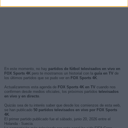
En este momento, no hay
partidos de fútbol televisados en vivo en
FOX Sports 4K
pero te mostramos un historial con la
guía en TV
de
los últimos partidos que se pudo ver en
FOX Sports 4K
.
Actualizaremos esta agenda de
FOX Sports 4K en TV
cuando nos
confirmen desde medios oficiales, los próximos partidos
televisados
en vivo y en directo
.
Quizás sea de tu interés saber que desde los comienzos de esta web,
se han publicado
50 partidos televisados en vivo por FOX Sports
4K
.
El primer partido publicado fue el sábado, junio 20, 2026 entre el
Holanda - Suecia.