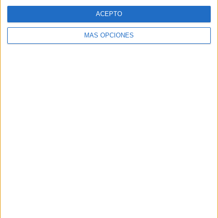
FIFA Copa Mundial 2026
72 (100%)
ACEPTO
Ver ranking completo
MÁS OPCIONES
RANKING POR DEPORTES
Fútbol
72 (100%)
Ver ranking completo
Nº DE PARTIDOS POR DÍA DE LA SEMANA
LUNES
MARTES
MIÉRCOLES
JUEVES
VIERNES
10
12
8
10
12
13.89%
16.67%
11.11%
13.89%
16.67%
SÁBADO
DOMINGO
13
7
18.06%
9.72%