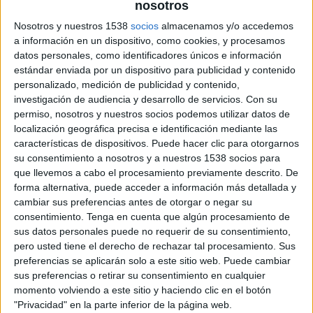
España
nosotros
Argentina
Nosotros y nuestros 1538
socios
almacenamos y/o accedemos
Peacock
FOX
TeleXitos
FOX One
a información en un dispositivo, como cookies, y procesamos
datos personales, como identificadores únicos e información
FOX 4K
FOX Sports 4K
Fubo Sports
estándar enviada por un dispositivo para publicidad y contenido
DAZN (Watch it live)
Universo
Telemundo
personalizado, medición de publicidad y contenido,
investigación de audiencia y desarrollo de servicios.
Con su
Sábado, 7/18/2026
permiso, nosotros y nuestros socios podemos utilizar datos de
localización geográfica precisa e identificación mediante las
17:00
FIFA Copa Mundial 2026
características de dispositivos. Puede hacer clic para otorgarnos
3er Puesto
su consentimiento a nosotros y a nuestros 1538 socios para
Francia
que llevemos a cabo el procesamiento previamente descrito. De
forma alternativa, puede acceder a información más detallada y
Inglaterra
cambiar sus preferencias antes de otorgar o negar su
FOX
Peacock
FOX One
FOX 4K
consentimiento.
Tenga en cuenta que algún procesamiento de
FOX Sports 4K
Fubo Sports
Universo
sus datos personales puede no requerir de su consentimiento,
Telemundo
pero usted tiene el derecho de rechazar tal procesamiento. Sus
preferencias se aplicarán solo a este sitio web. Puede cambiar
Miércoles, 7/15/2026
sus preferencias o retirar su consentimiento en cualquier
momento volviendo a este sitio y haciendo clic en el botón
15:00
FIFA Copa Mundial 2026
"Privacidad" en la parte inferior de la página web.
Semifinales