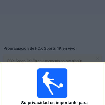
Otros
Deportes
Noticias
Widget
Programación de
FOX Sports 4K
en vivo
×
FOX Sports 4K: En este momento no hay ningún
partido televisado. Puedes consultar el historial de
partidos en TV emitidos anteriormente.
Domingo, 7/19/2026
15:00
FIFA Copa Mundial 2026
Final
Su privacidad es importante para